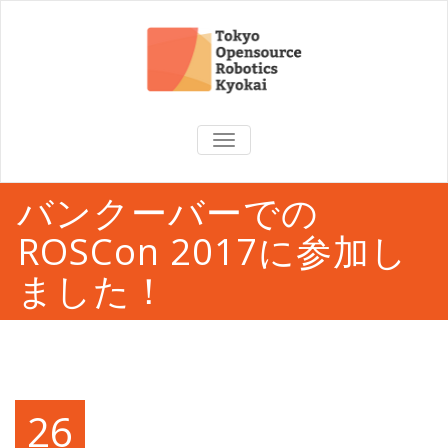
TOGGLE
NAVIGATION
バンクーバーでの
ROSCon 2017に参加し
ました！
26