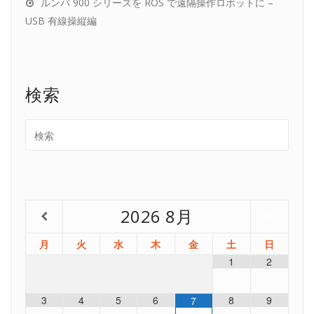
ルンバ 900 シリーズを ROS で遠隔操作ロボットに –
USB 有線操縦編
検索
2026
8月
月
火
水
木
金
土
日
1
2
3
4
5
6
8
9
7