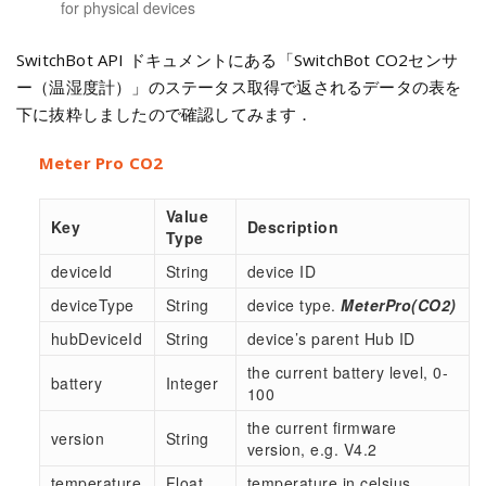
for physical devices
SwitchBot API ドキュメントにある「SwitchBot CO2センサ
ー（温湿度計）」のステータス取得で返されるデータの表を
下に抜粋しましたので確認してみます．
Meter Pro CO2
Value
Key
Description
Type
deviceId
String
device ID
deviceType
String
device type.
MeterPro(CO2)
hubDeviceId
String
device’s parent Hub ID
the current battery level, 0-
battery
Integer
100
the current firmware
version
String
version, e.g. V4.2
temperature
Float
temperature in celsius