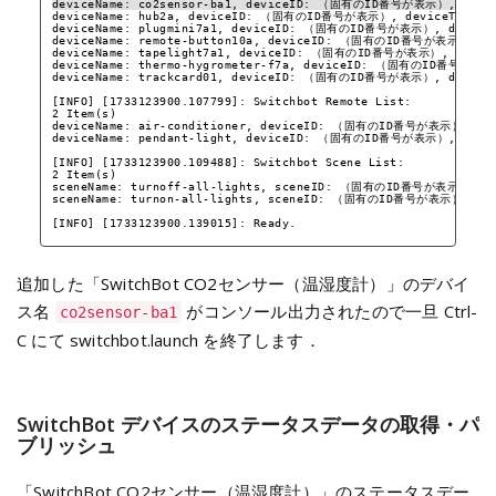
deviceName: co2sensor-ba1, deviceID: （固有のID番号が表示）, device
deviceName: hub2a, deviceID: （固有のID番号が表示）, deviceType: 
deviceName: plugmini7a1, deviceID: （固有のID番号が表示）, deviceTy
deviceName: remote-button10a, deviceID: （固有のID番号が表示）, de
deviceName: tapelight7a1, deviceID: （固有のID番号が表示）, device
deviceName: thermo-hygrometer-f7a, deviceID: （固有のID番号が表示）
deviceName: trackcard01, deviceID: （固有のID番号が表示）, deviceT
[INFO] [1733123900.107799]: Switchbot Remote List:
2 Item(s)
deviceName: air-conditioner, deviceID: （固有のID番号が表示）, remo
deviceName: pendant-light, deviceID: （固有のID番号が表示）, remot
[INFO] [1733123900.109488]: Switchbot Scene List:
2 Item(s)
sceneName: turnoff-all-lights, sceneID: （固有のID番号が表示）
sceneName: turnon-all-lights, sceneID: （固有のID番号が表示）
[INFO] [1733123900.139015]: Ready.
追加した「SwitchBot CO2センサー（温湿度計）」のデバイ
ス名
がコンソール出力されたので一旦 Ctrl-
co2sensor-ba1
C にて switchbot.launch を終了します．
SwitchBot デバイスのステータスデータの取得・パ
ブリッシュ
「SwitchBot CO2センサー（温湿度計）」のステータスデー