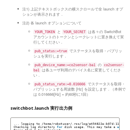
注1) 上記テキストボックスの横スクロールで全 launch オプ
ションが表示されます．
注2) 各 launch オプションについて
と
は各々の SwitchBot
YOUR_TOKEN
YOUR_SECRET
アカウントのトークンとシークレットに置き換えて実
行してください．
でステータスを取得・パブリッ
pub_status:=true
シュを実行します．
の
pub_device_name:=co2sensor-ba1
co2sensor-
は各ユーザ利用のデバイス名に変更してくださ
ba1
い．
でステータスを取得・
pub_status_rate:=0.016666
パブリッシュする周波数 [Hz] を設定します．（本例で
は 0.016666[Hz] = 約60秒に1回）
switchbot.launch 実行出力例
... logging to 
/home/robotuser/
.ros
/log/e454822a-b07d-11ef-9b
Checking log directory 
for
disk usage. This may take a 
while
.