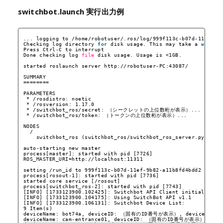
switchbot.launch 実行出力例
... logging to 
/home/robotuser/
.ros
/log/999f113c-b07d-11ef-9b
Checking log directory 
for
disk usage. This may take a 
while
.
Press Ctrl-C to interrupt
Done checking log 
file
disk usage. Usage is <1GB.
started roslaunch server http:
//robotuser-PC
:43087/
SUMMARY
========
PARAMETERS
* 
/rosdistro
: noetic
* 
/rosversion
: 1.17.0
* 
/switchbot_ros/secret
: （シークレットの上位数桁が表示）...
* 
/switchbot_ros/token
: （トークンの上位数桁が表示）...
NODES
/
switchbot_ros (switchbot_ros
/switchbot_ros_server
.py)
auto-starting new master
process[master]: started with pid [7726]
ROS_MASTER_URI=http:
//localhost
:11311
setting 
/run_id
to 999f113c-b07d-11ef-9b82-a11b8fd4bdd2
process[rosout-1]: started with pid [7736]
started core service [
/rosout
]
process[switchbot_ros-2]: started with pid [7743]
[INFO] [1733123900.102425]: Switchbot API Client initialized.
[INFO] [1733123900.104175]: Using SwitchBot API v1.1
[INFO] [1733123900.106131]: Switchbot Device List:
9 Item(s)
deviceName: bot74a, deviceID: （固有のID番号が表示）, deviceType:
deviceName: cam-entrance01, deviceID: （固有のID番号が表示）, devi