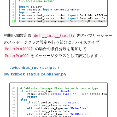
1
#!/usr/bin/env python
2
3
import
os.path
4
from
requests 
import
ConnectionError
5
import
rospy
6
from
switchbot_ros.switchbot 
import
SwitchBotAPIClient
7
from
switchbot_ros.switchbot 
import
DeviceError, SwitchBo
8
from
switchbot_ros.msg 
import
Meter, PlugMini, Hub2, Bot,
初期化関数定義
内のパブリッシャー
def __init__(self):
のメッセージクラス設定を行う部分にデバイスタイプ
の場合の条件分岐を追加して
MeterPro(CO2)
をメッセージクラスとして設定します．
MeterProCO2
switchbot_ros / scripts /
switchbot_status_publisher.py
66
# Publisher Message Class for each device type
67
if
self
.device_type 
=
=
'Remote'
:
68
rospy.logerr(
'Device Type: "'
+
self
.device_type 
+
'
69
return
70
else
:
71
if
self
.device_type 
=
=
'Meter'
:
72
self
.msg_class 
=
Meter
73
elif
self
.device_type 
=
=
'MeterPlus'
:
74
self
.msg_class 
=
Meter
75
elif
self
.device_type 
=
=
'WoIOSensor'
:
76
self
.msg_class 
=
Meter