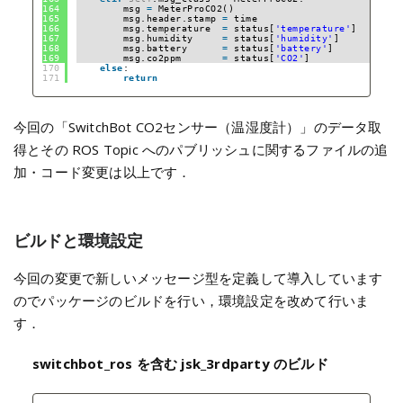
164
msg 
=
MeterProCO2()
165
msg.header.stamp 
=
time
166
msg.temperature  
=
status[
'temperature'
]
167
msg.humidity     
=
status[
'humidity'
]
168
msg.battery      
=
status[
'battery'
]
169
msg.co2ppm       
=
status[
'CO2'
]
170
else
:
171
return
今回の「SwitchBot CO2センサー（温湿度計）」のデータ取
得とその ROS Topic へのパブリッシュに関するファイルの追
加・コード変更は以上です．
ビルドと環境設定
今回の変更で新しいメッセージ型を定義して導入しています
のでパッケージのビルドを行い，環境設定を改めて行いま
す．
switchbot_ros を含む jsk_3rdparty のビルド