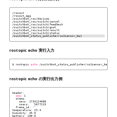
/rosout
/rosout_agg
/switchbot_ros/devices
/switchbot_ros/switch/cancel
/switchbot_ros/switch/feedback
/switchbot_ros/switch/goal
/switchbot_ros/switch/result
/switchbot_ros/switch/status
/switchbot_status_publisher/co2sensor_ba1
rostopic echo 実行入力
$ rostopic 
echo
/switchbot_status_publisher/co2sensor_ba1
rostopic echo の実行出力例
header: 
seq
: 1
stamp: 
secs: 1733124088
nsecs:   5677223
frame_id: 
''
temperature: 25.4
humidity: 35.0
battery: 100.0