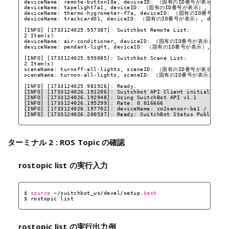
deviceName: remote-button10a, deviceID: （固有のID番号が表示）, de
deviceName: tapelight7a1, deviceID: （固有のID番号が表示）, device
deviceName: thermo-hygrometer-f7a, deviceID: （固有のID番号が表示）
deviceName: trackcard01, deviceID: （固有のID番号が表示）, deviceT
[INFO] [1733124025.957387]: Switchbot Remote List:
2 Item(s)
deviceName: air-conditioner, deviceID: （固有のID番号が表示）, remo
deviceName: pendant-light, deviceID: （固有のID番号が表示）, remot
[INFO] [1733124025.959085]: Switchbot Scene List:
2 Item(s)
sceneName: turnoff-all-lights, sceneID: （固有のID番号が表示）
sceneName: turnon-all-lights, sceneID: （固有のID番号が表示）
[INFO] [1733124025.981926]: Ready.
[INFO] [1733124026.191206]: Switchbot API Client initialized.
[INFO] [1733124026.192948]: Using SwitchBot API v1.1
[INFO] [1733124026.195299]: Rate: 0.016666
[INFO] [1733124026.197702]: deviceName: co2sensor-ba1 / devic
[INFO] [1733124026.200537]: Ready: SwitchBot Status Publisher
ターミナル 2 : ROS Topic の確認
rostopic list の実行入力
$ 
source
~
/switchbot_ws/devel/setup
.
bash
$ rostopic list
rostopic list の実行出力例