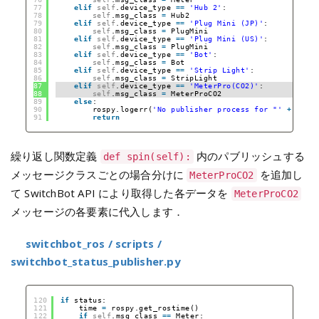
77
elif
self
.device_type 
=
=
'Hub 2'
:
78
self
.msg_class 
=
Hub2
79
elif
self
.device_type 
=
=
'Plug Mini (JP)'
:
80
self
.msg_class 
=
PlugMini
81
elif
self
.device_type 
=
=
'Plug Mini (US)'
:
82
self
.msg_class 
=
PlugMini
83
elif
self
.device_type 
=
=
'Bot'
:
84
self
.msg_class 
=
Bot
85
elif
self
.device_type 
=
=
'Strip Light'
:
86
self
.msg_class 
=
StripLight
87
elif
self
.device_type 
=
=
'MeterPro(CO2)'
:
88
self
.msg_class 
=
MeterProCO2
89
else
:
90
rospy.logerr(
'No publisher process for "'
+
self
91
return
繰り返し関数定義
内のパブリッシュする
def spin(self):
メッセージクラスごとの場合分けに
を追加し
MeterProCO2
て SwitchBot API により取得した各データを
MeterProCO2
メッセージの各要素に代入します．
switchbot_ros / scripts /
switchbot_status_publisher.py
120
if
status:
121
time 
=
rospy.get_rostime()
122
if
self
.msg_class 
=
=
Meter: