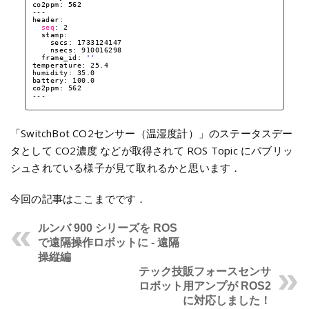
co2ppm: 562
---
header: 
seq
: 2
stamp: 
secs: 1733124147
nsecs: 910016298
frame_id: 
''
temperature: 25.4
humidity: 35.0
battery: 100.0
co2ppm: 562
---
「SwitchBot CO2センサー（温湿度計）」のステータスデー
タとして CO2濃度 などが取得されて ROS Topic にパブリッ
シュされている様子が見て取れるかと思います．
今回の記事はここまでです．
ルンバ 900 シリーズを ROS
で遠隔操作ロボットに - 遠隔
操縦編
テック技販フォースセンサ
ロボット用アンプが ROS2
に対応しました！