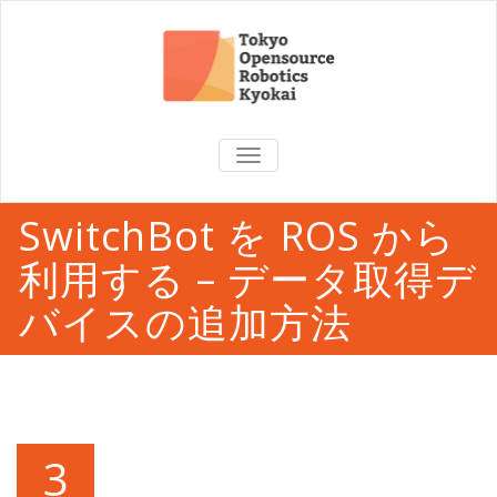
TOGGLE
NAVIGATION
SwitchBot を ROS から
利用する – データ取得デ
バイスの追加方法
3