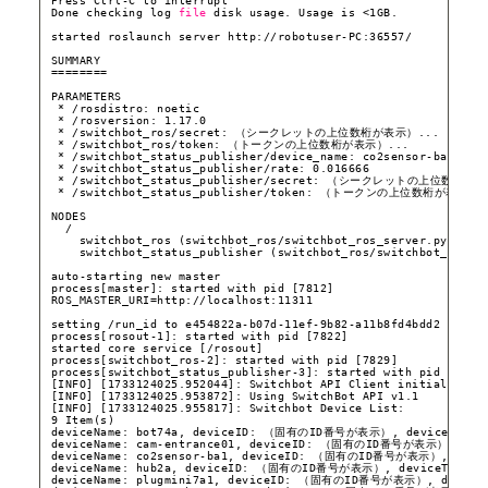
Press Ctrl-C to interrupt
Done checking log 
file
disk usage. Usage is <1GB.
started roslaunch server http:
//robotuser-PC
:36557/
SUMMARY
========
PARAMETERS
* 
/rosdistro
: noetic
* 
/rosversion
: 1.17.0
* 
/switchbot_ros/secret
: （シークレットの上位数桁が表示）...
* 
/switchbot_ros/token
: （トークンの上位数桁が表示）...
* 
/switchbot_status_publisher/device_name
: co2sensor-ba1
* 
/switchbot_status_publisher/rate
: 0.016666
* 
/switchbot_status_publisher/secret
: （シークレットの上位数桁が表
* 
/switchbot_status_publisher/token
: （トークンの上位数桁が表示）.
NODES
/
switchbot_ros (switchbot_ros
/switchbot_ros_server
.py)
switchbot_status_publisher (switchbot_ros
/switchbot_statu
auto-starting new master
process[master]: started with pid [7812]
ROS_MASTER_URI=http:
//localhost
:11311
setting 
/run_id
to e454822a-b07d-11ef-9b82-a11b8fd4bdd2
process[rosout-1]: started with pid [7822]
started core service [
/rosout
]
process[switchbot_ros-2]: started with pid [7829]
process[switchbot_status_publisher-3]: started with pid [7830
[INFO] [1733124025.952044]: Switchbot API Client initialized.
[INFO] [1733124025.953872]: Using SwitchBot API v1.1
[INFO] [1733124025.955817]: Switchbot Device List:
9 Item(s)
deviceName: bot74a, deviceID: （固有のID番号が表示）, deviceType:
deviceName: cam-entrance01, deviceID: （固有のID番号が表示）, devi
deviceName: co2sensor-ba1, deviceID: （固有のID番号が表示）, device
deviceName: hub2a, deviceID: （固有のID番号が表示）, deviceType: 
deviceName: plugmini7a1, deviceID: （固有のID番号が表示）, deviceTy