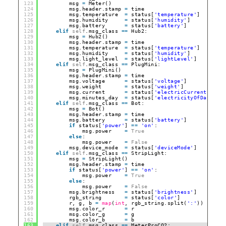
123
msg 
=
Meter()
124
msg.header.stamp 
=
time
125
msg.temperature  
=
status[
'temperature'
]
126
msg.humidity     
=
status[
'humidity'
]
127
msg.battery      
=
status[
'battery'
]
128
elif
self
.msg_class 
=
=
Hub2:
129
msg 
=
Hub2()
130
msg.header.stamp 
=
time
131
msg.temperature  
=
status[
'temperature'
]
132
msg.humidity     
=
status[
'humidity'
]
133
msg.light_level  
=
status[
'lightLevel'
]
134
elif
self
.msg_class 
=
=
PlugMini:
135
msg 
=
PlugMini()
136
msg.header.stamp 
=
time
137
msg.voltage      
=
status[
'voltage'
]
138
msg.weight       
=
status[
'weight'
]
139
msg.current      
=
status[
'electricCurrent'
]
140
msg.minutes_day  
=
status[
'electricityOfDay'
]
141
elif
self
.msg_class 
=
=
Bot:
142
msg 
=
Bot()
143
msg.header.stamp 
=
time
144
msg.battery      
=
status[
'battery'
]
145
if
status[
'power'
] 
=
=
'on'
:
146
msg.power    
=
True
147
else
:
148
msg.power    
=
False
149
msg.device_mode  
=
status[
'deviceMode'
]
150
elif
self
.msg_class 
=
=
StripLight:
151
msg 
=
StripLight()
152
msg.header.stamp 
=
time
153
if
status[
'power'
] 
=
=
'on'
:
154
msg.power    
=
True
155
else
:
156
msg.power    
=
False
157
msg.brightness   
=
status[
'brightness'
]
158
rgb_string       
=
status[
'color'
]
159
r, g, b 
=
map
(
int
, rgb_string.split(
':'
))
160
msg.color_r      
=
r
161
msg.color_g      
=
g
162
msg.color_b      
=
b
163
elif
self
.msg_class 
=
=
MeterProCO2: