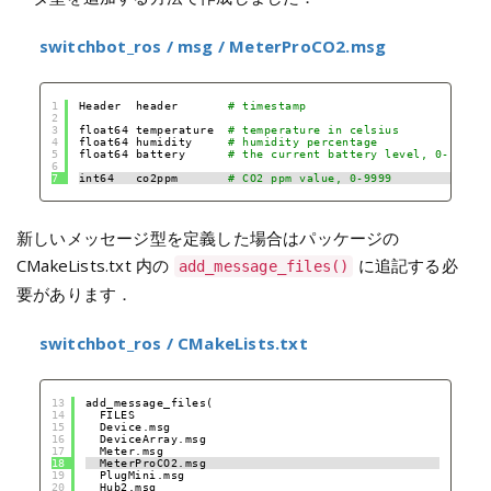
switchbot_ros / msg / MeterProCO2.msg
1
Header  header       
# timestamp
2
3
float64 temperature  
# temperature in celsius
4
float64 humidity     
# humidity percentage
5
float64 battery      
# the current battery level, 0-100
6
7
int64   co2ppm       
# CO2 ppm value, 0-9999
新しいメッセージ型を定義した場合はパッケージの
CMakeLists.txt 内の
に追記する必
add_message_files()
要があります．
switchbot_ros / CMakeLists.txt
13
add_message_files(
14
FILES
15
Device.msg
16
DeviceArray.msg
17
Meter.msg
18
MeterProCO2.msg
19
PlugMini.msg
20
Hub2.msg