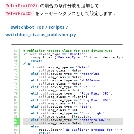
の場合の条件分岐を追加して
MeterPro(CO2)
をメッセージクラスとして設定します．
MeterProCO2
switchbot_ros / scripts /
switchbot_status_publisher.py
66
# Publisher Message Class for each device type
67
if
self
.device_type 
=
=
'Remote'
:
68
rospy.logerr(
'Device Type: "'
+
self
.device_type 
+
'
69
return
70
else
:
71
if
self
.device_type 
=
=
'Meter'
:
72
self
.msg_class 
=
Meter
73
elif
self
.device_type 
=
=
'MeterPlus'
:
74
self
.msg_class 
=
Meter
75
elif
self
.device_type 
=
=
'WoIOSensor'
:
76
self
.msg_class 
=
Meter
77
elif
self
.device_type 
=
=
'Hub 2'
:
78
self
.msg_class 
=
Hub2
79
elif
self
.device_type 
=
=
'Plug Mini (JP)'
:
80
self
.msg_class 
=
PlugMini
81
elif
self
.device_type 
=
=
'Plug Mini (US)'
:
82
self
.msg_class 
=
PlugMini
83
elif
self
.device_type 
=
=
'Bot'
:
84
self
.msg_class 
=
Bot
85
elif
self
.device_type 
=
=
'Strip Light'
:
86
self
.msg_class 
=
StripLight
87
elif
self
.device_type 
=
=
'MeterPro(CO2)'
:
88
self
.msg_class 
=
MeterProCO2
89
else
:
90
rospy.logerr(
'No publisher process for "'
+
self
91
return