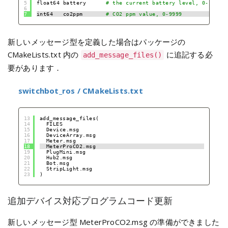
5
float64 battery      
# the current battery level, 0-100
6
7
int64   co2ppm       
# CO2 ppm value, 0-9999
新しいメッセージ型を定義した場合はパッケージの
CMakeLists.txt 内の
に追記する必
add_message_files()
要があります．
switchbot_ros / CMakeLists.txt
13
add_message_files(
14
FILES
15
Device.msg
16
DeviceArray.msg
17
Meter.msg
18
MeterProCO2.msg
19
PlugMini.msg
20
Hub2.msg
21
Bot.msg
22
StripLight.msg
23
)
追加デバイス対応プログラムコード更新
新しいメッセージ型 MeterProCO2.msg の準備ができました