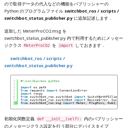
ので取得データの代入などの機能をパブリッシャーの
Python のプログラムファイル
switchbot_ros / scripts /
switchbot_status_publisher.py
に追加記述します．
追加した MeterProCO2.msg を
switchbot_status_publisher.py 内で利用するためにメッセー
ジクラス
を
しておきます．
MeterProCO2
import
switchbot_ros / scripts /
switchbot_status_publisher.py
1
#!/usr/bin/env python
2
3
import
os.path
4
from
requests 
import
ConnectionError
5
import
rospy
6
from
switchbot_ros.switchbot 
import
SwitchBotAPIClient
7
from
switchbot_ros.switchbot 
import
DeviceError, SwitchBo
8
from
switchbot_ros.msg 
import
Meter, PlugMini, Hub2, Bot,
初期化関数定義
内のパブリッシャー
def __init__(self):
のメッセージクラス設定を行う部分にデバイスタイプ