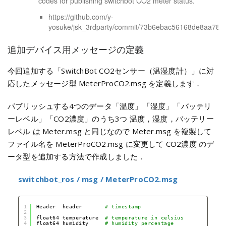
codes for publishing switchbot CO2 meter status.
https://github.com/y-
yosuke/jsk_3rdparty/commit/73b6ebac56168de8aa78
追加デバイス用メッセージの定義
今回追加する「SwitchBot CO2センサー（温湿度計）」に対
応したメッセージ型 MeterProCO2.msg を定義します．
パブリッシュする4つのデータ「温度」「湿度」「バッテリ
ーレベル」「CO2濃度」のうち3つ 温度，湿度，バッテリー
レベル は Meter.msg と同じなので Meter.msg を複製して
ファイル名を MeterProCO2.msg に変更して CO2濃度 のデ
ータ型を追加する方法で作成しました．
switchbot_ros / msg / MeterProCO2.msg
1
Header  header       
# timestamp
2
3
float64 temperature  
# temperature in celsius
4
float64 humidity     
# humidity percentage