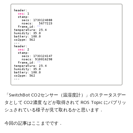
header: 
seq
: 1
stamp: 
secs: 1733124088
nsecs:   5677223
frame_id: 
''
temperature: 25.4
humidity: 35.0
battery: 100.0
co2ppm: 562
---
header: 
seq
: 2
stamp: 
secs: 1733124147
nsecs: 910016298
frame_id: 
''
temperature: 25.4
humidity: 35.0
battery: 100.0
co2ppm: 562
---
「SwitchBot CO2センサー（温湿度計）」のステータスデー
タとして CO2濃度 などが取得されて ROS Topic にパブリッ
シュされている様子が見て取れるかと思います．
今回の記事はここまでです．