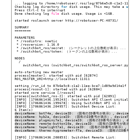
... logging to 
/home/robotuser/
.ros
/log/87b6e5c8-c1a2-11ee-bc
Checking log directory 
for
disk usage. This may take a 
while
.
Press Ctrl-C to interrupt
Done checking log 
file
disk usage. Usage is <1GB.
started roslaunch server http:
//robotuser-PC
:40731/
SUMMARY
========
PARAMETERS
* 
/rosdistro
: noetic
* 
/rosversion
: 1.16.0
* 
/switchbot_ros/secret
: （シークレットの上位数桁が表示）...
* 
/switchbot_ros/token
: （トークンの上位数桁が表示）...
NODES
/
switchbot_ros (switchbot_ros
/switchbot_ros_server
.py)
auto-starting new master
process[master]: started with pid [62874]
ROS_MASTER_URI=http:
//localhost
:11311
setting 
/run_id
to 87b6e5c8-c1a2-11ee-bce7-1d89a9d14e1f
process[rosout-1]: started with pid [62884]
started core service [
/rosout
]
process[switchbot_ros-2]: started with pid [62891]
[INFO] [1706861436.195243]: Switchbot API Client initialized.
[INFO] [1706861436.199678]: Using SwitchBot API v1.1
[INFO] [1706861436.204957]: Switchbot Device List:
6 Item(s)
deviceName: bot74a, deviceID: （固有のID番号が表示）, deviceType:
deviceName: hub2a, deviceID: （固有のID番号が表示）, deviceType: 
deviceName: plugmini7a1, deviceID: （固有のID番号が表示）, deviceTy
deviceName: remote-button10a, deviceID: （固有のID番号が表示）, de
deviceName: tapelight7a1, deviceID: （固有のID番号が表示）, device
deviceName: thermo-hygrometer-f7a, deviceID: （固有のID番号が表示）
[INFO] [1706861436.208853]: Switchbot Remote List: