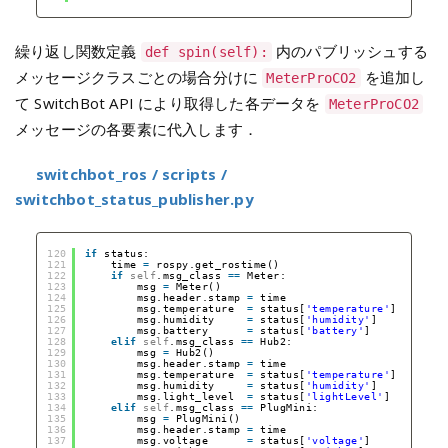
繰り返し関数定義
内のパブリッシュする
def spin(self):
メッセージクラスごとの場合分けに
を追加し
MeterProCO2
て SwitchBot API により取得した各データを
MeterProCO2
メッセージの各要素に代入します．
switchbot_ros / scripts /
switchbot_status_publisher.py
120
if
status:
121
time 
=
rospy.get_rostime()
122
if
self
.msg_class 
=
=
Meter:
123
msg 
=
Meter()
124
msg.header.stamp 
=
time
125
msg.temperature  
=
status[
'temperature'
]
126
msg.humidity     
=
status[
'humidity'
]
127
msg.battery      
=
status[
'battery'
]
128
elif
self
.msg_class 
=
=
Hub2:
129
msg 
=
Hub2()
130
msg.header.stamp 
=
time
131
msg.temperature  
=
status[
'temperature'
]
132
msg.humidity     
=
status[
'humidity'
]
133
msg.light_level  
=
status[
'lightLevel'
]
134
elif
self
.msg_class 
=
=
PlugMini:
135
msg 
=
PlugMini()
136
msg.header.stamp 
=
time
137
msg.voltage      
=
status[
'voltage'
]