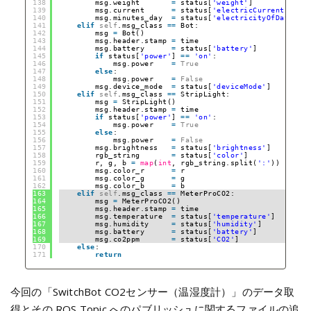
138
msg.weight       
=
status[
'weight'
]
139
msg.current      
=
status[
'electricCurrent'
]
140
msg.minutes_day  
=
status[
'electricityOfDay'
]
141
elif
self
.msg_class 
=
=
Bot:
142
msg 
=
Bot()
143
msg.header.stamp 
=
time
144
msg.battery      
=
status[
'battery'
]
145
if
status[
'power'
] 
=
=
'on'
:
146
msg.power    
=
True
147
else
:
148
msg.power    
=
False
149
msg.device_mode  
=
status[
'deviceMode'
]
150
elif
self
.msg_class 
=
=
StripLight:
151
msg 
=
StripLight()
152
msg.header.stamp 
=
time
153
if
status[
'power'
] 
=
=
'on'
:
154
msg.power    
=
True
155
else
:
156
msg.power    
=
False
157
msg.brightness   
=
status[
'brightness'
]
158
rgb_string       
=
status[
'color'
]
159
r, g, b 
=
map
(
int
, rgb_string.split(
':'
))
160
msg.color_r      
=
r
161
msg.color_g      
=
g
162
msg.color_b      
=
b
163
elif
self
.msg_class 
=
=
MeterProCO2:
164
msg 
=
MeterProCO2()
165
msg.header.stamp 
=
time
166
msg.temperature  
=
status[
'temperature'
]
167
msg.humidity     
=
status[
'humidity'
]
168
msg.battery      
=
status[
'battery'
]
169
msg.co2ppm       
=
status[
'CO2'
]
170
else
:
171
return
今回の「SwitchBot CO2センサー（温湿度計）」のデータ取
得とその ROS Topic へのパブリッシュに関するファイルの追