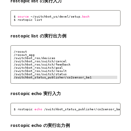
rostopic list の実行入力
$ 
source
~
/switchbot_ws/devel/setup
.
bash
$ rostopic list
rostopic list の実行出力例
/rosout
/rosout_agg
/switchbot_ros/devices
/switchbot_ros/switch/cancel
/switchbot_ros/switch/feedback
/switchbot_ros/switch/goal
/switchbot_ros/switch/result
/switchbot_ros/switch/status
/switchbot_status_publisher/co2sensor_ba1
rostopic echo 実行入力
$ rostopic 
echo
/switchbot_status_publisher/co2sensor_ba1
rostopic echo の実行出力例