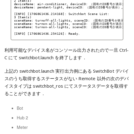
2 Item(s)
deviceName: air-conditioner, deviceID: （固有のID番号が表示）, remo
deviceName: pendant-light, deviceID: （固有のID番号が表示）, remot
[INFO] [1706861436.214168]: Switchbot Scene List:
3 Item(s)
sceneName: turnoff-all-lights, sceneID: （固有のID番号が表示）
sceneName: turnon-all-lights, sceneID: （固有のID番号が表示）
sceneName: turnon-all-lights, sceneID: （固有のID番号が表示）
[INFO] [1706861436.254126]: Ready.
利用可能なデバイス名がコンソール出力されたので一旦 Ctrl-
C にて switchbot.launch を終了します．
上記の switchbot.launch 実行出力例にある SwitchBot デバイ
スのうち取得するステータスがない Remote 以外の次のデバ
イスタイプは switchbot_ros にてステータスデータを取得す
ることができます．
Bot
Hub 2
Meter