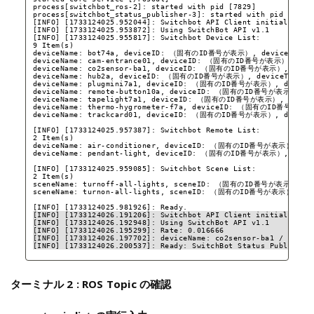
process[switchbot_ros-2]: started with pid [7829]
process[switchbot_status_publisher-3]: started with pid [7830
[INFO] [1733124025.952044]: Switchbot API Client initialized.
[INFO] [1733124025.953872]: Using SwitchBot API v1.1
[INFO] [1733124025.955817]: Switchbot Device List:
9 Item(s)
deviceName: bot74a, deviceID: （固有のID番号が表示）, deviceType:
deviceName: cam-entrance01, deviceID: （固有のID番号が表示）, devi
deviceName: co2sensor-ba1, deviceID: （固有のID番号が表示）, device
deviceName: hub2a, deviceID: （固有のID番号が表示）, deviceType: 
deviceName: plugmini7a1, deviceID: （固有のID番号が表示）, deviceTy
deviceName: remote-button10a, deviceID: （固有のID番号が表示）, de
deviceName: tapelight7a1, deviceID: （固有のID番号が表示）, device
deviceName: thermo-hygrometer-f7a, deviceID: （固有のID番号が表示）
deviceName: trackcard01, deviceID: （固有のID番号が表示）, deviceT
[INFO] [1733124025.957387]: Switchbot Remote List:
2 Item(s)
deviceName: air-conditioner, deviceID: （固有のID番号が表示）, remo
deviceName: pendant-light, deviceID: （固有のID番号が表示）, remot
[INFO] [1733124025.959085]: Switchbot Scene List:
2 Item(s)
sceneName: turnoff-all-lights, sceneID: （固有のID番号が表示）
sceneName: turnon-all-lights, sceneID: （固有のID番号が表示）
[INFO] [1733124025.981926]: Ready.
[INFO] [1733124026.191206]: Switchbot API Client initialized.
[INFO] [1733124026.192948]: Using SwitchBot API v1.1
[INFO] [1733124026.195299]: Rate: 0.016666
[INFO] [1733124026.197702]: deviceName: co2sensor-ba1 / devic
[INFO] [1733124026.200537]: Ready: SwitchBot Status Publisher
ターミナル 2 : ROS Topic の確認