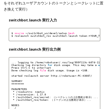
をそれぞれユーザアカウントのトークンとシークレットに置
き換えて実行）
switchbot.launch 実行入力
$ 
source
~
/switchbot_ws/devel/setup
.
bash
$ roslaunch switchbot_ros switchbot.launch token:=YOUR_TOKEN 
switchbot.launch 実行出力例
... logging to 
/home/robotuser/
.ros
/log/999f113c-b07d-11ef-9b
Checking log directory 
for
disk usage. This may take a 
while
.
Press Ctrl-C to interrupt
Done checking log 
file
disk usage. Usage is <1GB.
started roslaunch server http:
//robotuser-PC
:43087/
SUMMARY
========
PARAMETERS
* 
/rosdistro
: noetic
* 
/rosversion
: 1.17.0
* 
/switchbot_ros/secret
: （シークレットの上位数桁が表示）...
* 
/switchbot_ros/token
: （トークンの上位数桁が表示）...
NODES
/