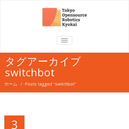
TOGGLE
NAVIGATION
タグアーカイブ
switchbot
ホーム
/
Posts tagged "switchbot"
3