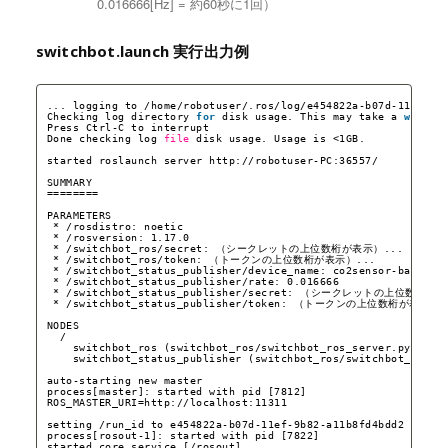
0.016666[Hz] = 約60秒に1回）
switchbot.launch 実行出力例
... logging to 
/home/robotuser/
.ros
/log/e454822a-b07d-11ef-9b
Checking log directory 
for
disk usage. This may take a 
while
.
Press Ctrl-C to interrupt
Done checking log 
file
disk usage. Usage is <1GB.
started roslaunch server http:
//robotuser-PC
:36557/
SUMMARY
========
PARAMETERS
* 
/rosdistro
: noetic
* 
/rosversion
: 1.17.0
* 
/switchbot_ros/secret
: （シークレットの上位数桁が表示）...
* 
/switchbot_ros/token
: （トークンの上位数桁が表示）...
* 
/switchbot_status_publisher/device_name
: co2sensor-ba1
* 
/switchbot_status_publisher/rate
: 0.016666
* 
/switchbot_status_publisher/secret
: （シークレットの上位数桁が表
* 
/switchbot_status_publisher/token
: （トークンの上位数桁が表示）.
NODES
/
switchbot_ros (switchbot_ros
/switchbot_ros_server
.py)
switchbot_status_publisher (switchbot_ros
/switchbot_statu
auto-starting new master
process[master]: started with pid [7812]
ROS_MASTER_URI=http:
//localhost
:11311
setting 
/run_id
to e454822a-b07d-11ef-9b82-a11b8fd4bdd2
process[rosout-1]: started with pid [7822]
started core service [
/rosout
]