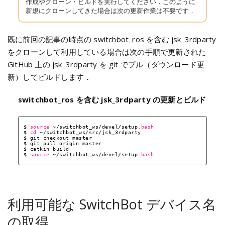
作成やクローン・ビルドを実行してください．このように
新規にクローンしてきた場合は次の更新作業は不要です．
既に前回の記事の時点の switchbot_ros を含む jsk_3rdparty
をクローンして利用している場合は次の手順で更新された
GitHub 上の jsk_3rdparty を git でプル（ダウンロード更
新）してビルドします．
switchbot_ros を含む jsk_3rdparty の更新とビルド
$ 
source
~
/switchbot_ws/devel/setup
.
bash
$ 
cd
~
/switchbot_ws/src/jsk_3rdparty
$ git checkout master
$ git pull origin master
$ catkin build
$ 
source
~
/switchbot_ws/devel/setup
.
bash
利用可能な SwitchBot デバイス名
の取得