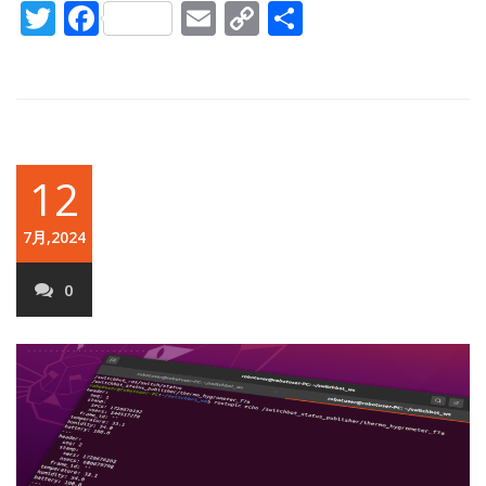
Twitter
Facebook
Email
Copy
共
Link
有
12
7月,2024
0