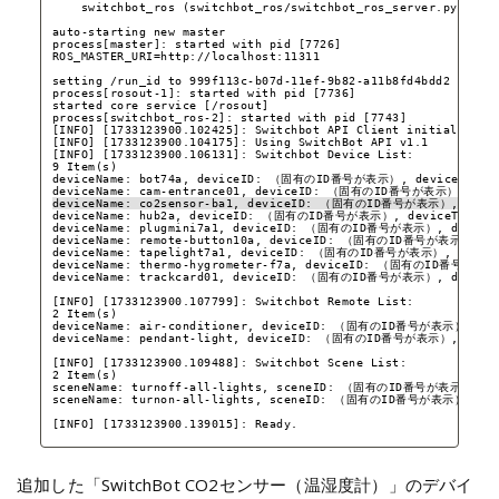
switchbot_ros (switchbot_ros
/switchbot_ros_server
.py)
auto-starting new master
process[master]: started with pid [7726]
ROS_MASTER_URI=http:
//localhost
:11311
setting 
/run_id
to 999f113c-b07d-11ef-9b82-a11b8fd4bdd2
process[rosout-1]: started with pid [7736]
started core service [
/rosout
]
process[switchbot_ros-2]: started with pid [7743]
[INFO] [1733123900.102425]: Switchbot API Client initialized.
[INFO] [1733123900.104175]: Using SwitchBot API v1.1
[INFO] [1733123900.106131]: Switchbot Device List:
9 Item(s)
deviceName: bot74a, deviceID: （固有のID番号が表示）, deviceType:
deviceName: cam-entrance01, deviceID: （固有のID番号が表示）, devi
deviceName: co2sensor-ba1, deviceID: （固有のID番号が表示）, device
deviceName: hub2a, deviceID: （固有のID番号が表示）, deviceType: 
deviceName: plugmini7a1, deviceID: （固有のID番号が表示）, deviceTy
deviceName: remote-button10a, deviceID: （固有のID番号が表示）, de
deviceName: tapelight7a1, deviceID: （固有のID番号が表示）, device
deviceName: thermo-hygrometer-f7a, deviceID: （固有のID番号が表示）
deviceName: trackcard01, deviceID: （固有のID番号が表示）, deviceT
[INFO] [1733123900.107799]: Switchbot Remote List:
2 Item(s)
deviceName: air-conditioner, deviceID: （固有のID番号が表示）, remo
deviceName: pendant-light, deviceID: （固有のID番号が表示）, remot
[INFO] [1733123900.109488]: Switchbot Scene List:
2 Item(s)
sceneName: turnoff-all-lights, sceneID: （固有のID番号が表示）
sceneName: turnon-all-lights, sceneID: （固有のID番号が表示）
[INFO] [1733123900.139015]: Ready.
追加した「SwitchBot CO2センサー（温湿度計）」のデバイ