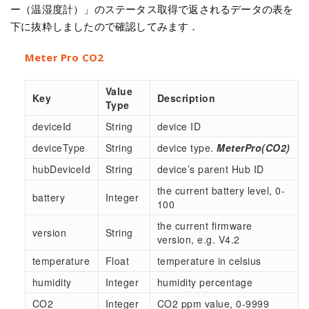
ー（温湿度計）」のステータス取得で返されるデータの表を
下に抜粋しましたので確認してみます．
Meter Pro CO2
Value
Key
Description
Type
deviceId
String
device ID
deviceType
String
device type.
MeterPro(CO2)
hubDeviceId
String
device’s parent Hub ID
the current battery level, 0-
battery
Integer
100
the current firmware
version
String
version, e.g. V4.2
temperature
Float
temperature in celsius
humidity
Integer
humidity percentage
CO2
Integer
CO2 ppm value, 0-9999