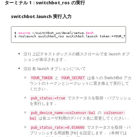
ターミナル 1 : switchbot_ros の実行
switchbot.launch 実行入力
$ 
source
~
/switchbot_ws/devel/setup
.
bash
$ roslaunch switchbot_ros switchbot.launch token:=YOUR_TOKEN 
注1) 上記テキストボックスの横スクロールで全 launch オプ
ションが表示されます．
注2) 各 launch オプションについて
と
は各々の SwitchBot アカ
YOUR_TOKEN
YOUR_SECRET
ウントのトークンとシークレットに置き換えて実行して
ください．
でステータスを取得・パブリッシュ
pub_status:=true
を実行します．
の
pub_device_name:=co2sensor-ba1
co2sensor-
は各ユーザ利用のデバイス名に変更してください．
ba1
でステータスを取得・パ
pub_status_rate:=0.016666
ブリッシュする周波数 [Hz] を設定します．（本例では