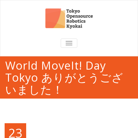
TOGGLE
NAVIGATION
World MoveIt! Day
Tokyo ありがとうござ
いました！
23