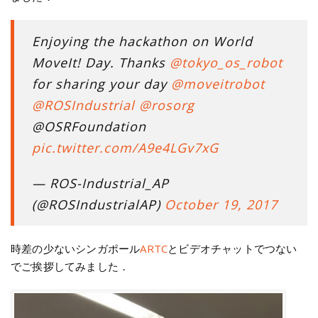
Enjoying the hackathon on World
MoveIt! Day. Thanks
@tokyo_os_robot
for sharing your day
@moveitrobot
@ROSIndustrial
@rosorg
@OSRFoundation
pic.twitter.com/A9e4LGv7xG
— ROS-Industrial_AP
(@ROSIndustrialAP)
October 19, 2017
時差の少ないシンガポール
ARTC
とビデオチャットでつない
でご挨拶してみました．