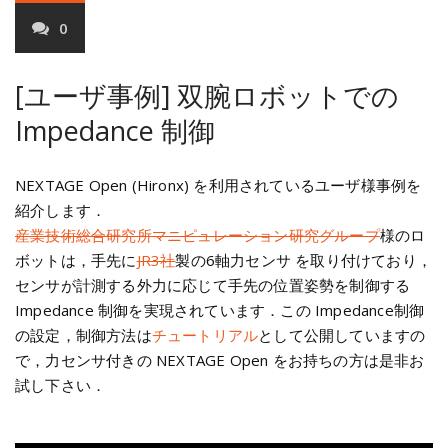
0
[ユーザ事例] 双腕ロボットでの
Impedance 制御
NEXTAGE Open (Hironx) を利用されているユーザ様事例を
紹介します．
産業技術総合研究所マニピュレーション研究グループ
様のロ
ボットは，手先に
JR3社
製の6軸力センサ を取り付けており，
センサが計測する外力に応じて手先の位置姿勢を制御する
Impedance 制御を実現されています．この Impedance制御
の設定，制御方法は
チュートリアル
として公開していますの
で，力センサ付きの NEXTAGE Open をお持ちの方は是非お
試し下さい．