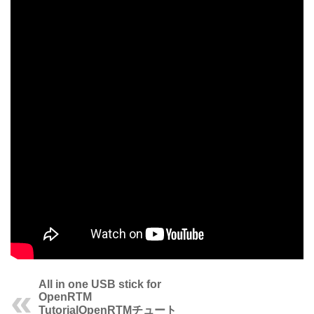
All in one USB stick for
OpenRTM
Tutorial
OpenRTMチュート