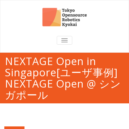
TOGGLE
NAVIGATION
NEXTAGE Open in
Singapore[ユーザ事例]
NEXTAGE Open @ シン
ガポール