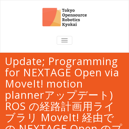
TOGGLE
NAVIGATION
Update; Programming
for NEXTAGE Open via
MoveIt! motion
plannerアップデート)
ROS の経路計画用ライ
ブラリ MoveIt! 経由で
の NEXTAGE Open のプ