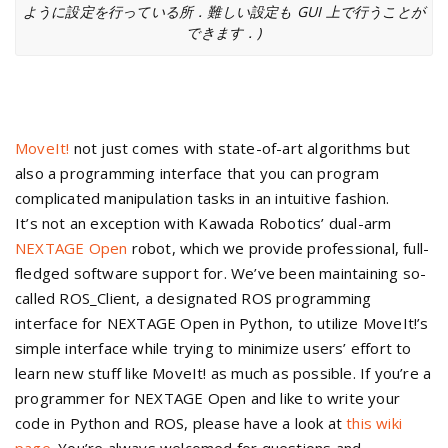
ように設定を行っている所．難しい設定も GUI 上で行うことが
できます．)
MoveIt!
not just comes with state-of-art algorithms but
also a programming interface that you can program
complicated manipulation tasks in an intuitive fashion.
It’s not an exception with Kawada Robotics’ dual-arm
NEXTAGE Open
robot, which we provide professional, full-
fledged software support for. We’ve been maintaining so-
called ROS_Client, a designated ROS programming
interface for NEXTAGE Open in Python, to utilize MoveIt!’s
simple interface while trying to minimize users’ effort to
learn new stuff like MoveIt! as much as possible. If you’re a
programmer for NEXTAGE Open and like to write your
code in Python and ROS, please have a look at
this wiki