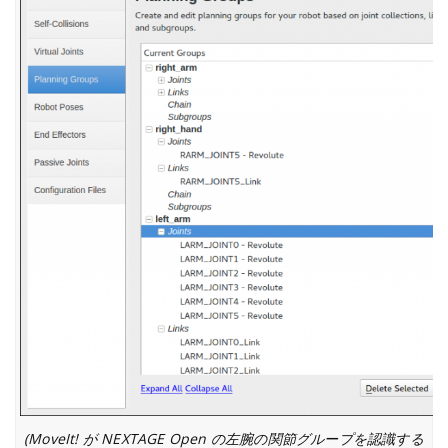
(MoveIt! が NEXTAGE Open の左腕の関節グループを認識する