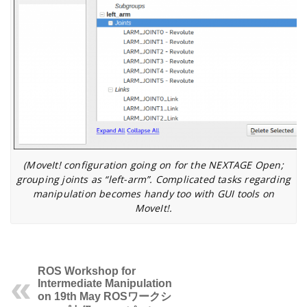
(MoveIt! configuration going on for the NEXTAGE Open;
grouping joints as “left-arm”. Complicated tasks regarding
manipulation becomes handy too with GUI tools on
MoveIt!.
ROS Workshop for
Intermediate Manipulation
on 19th May
ROSワークシ