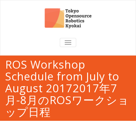
TOGGLE
NAVIGATION
ROS Workshop
Schedule from July to
August 20172017年7
月-8月のROSワークショ
ップ日程