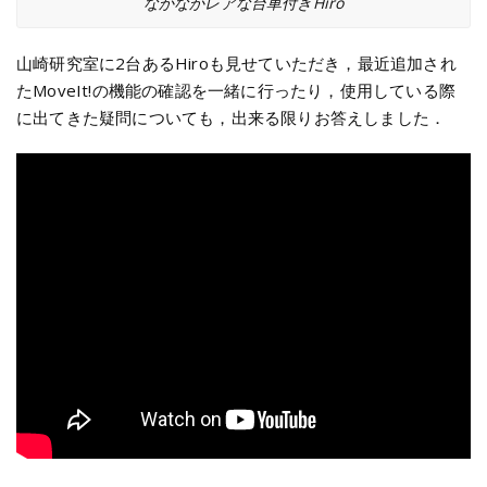
なかなかレアな台車付きHiro
山崎研究室に2台あるHiroも見せていただき，最近追加され
たMoveIt!の機能の確認を一緒に行ったり，使用している際
に出てきた疑問についても，出来る限りお答えしました．