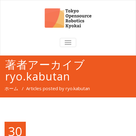
TOGGLE
NAVIGATION
著者アーカイブ
ryo.kabutan
ホーム
/
Articles posted by ryo.kabutan
30