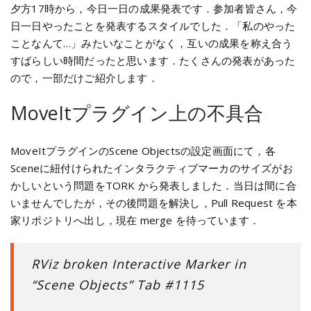
夕方17時から，今日一日の成果発表です．参加者皆さん，今
日一日やったことを発表するスタイルでした．「私のやった
ことなんて…」みたいなことがなく，互いの成果を称え合う
すばらしい時間だったと思います．たくさんの発表があった
ので，一部だけご紹介します．
MoveItプラグイン上の不具合
MoveItプラグインのScene Objectsの設定画面にて，各
Sceneに紐付けられたインタラクティブマーカのサイズがお
かしいという問題をTORK から発表しました．当日は間に合
いませんでしたが，その後問題を解決し，Pull Request を本
家リポジトリへ出し，現在 merge を待っています．
RViz broken Interactive Marker in
“Scene Objects” Tab #1115