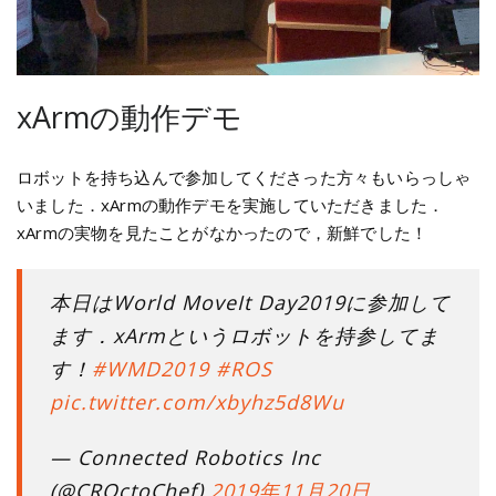
xArmの動作デモ
ロボットを持ち込んで参加してくださった方々もいらっしゃ
いました．xArmの動作デモを実施していただきました．
xArmの実物を見たことがなかったので，新鮮でした！
本日はWorld MoveIt Day2019に参加して
ます．xArmというロボットを持参してま
す！
#WMD2019
#ROS
pic.twitter.com/xbyhz5d8Wu
— Connected Robotics Inc
(@CROctoChef)
2019年11月20日