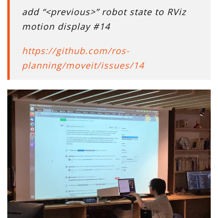
add “<previous>” robot state to RViz
motion display #14
https://github.com/ros-
planning/moveit/issues/14