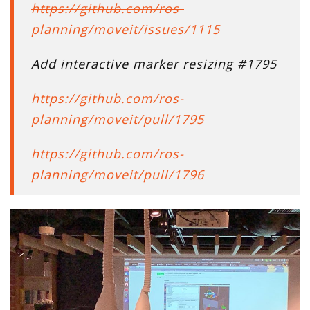
https://github.com/ros-
planning/moveit/issues/1115
Add interactive marker resizing
#1795
https://github.com/ros-
planning/moveit/pull/1795
https://github.com/ros-
planning/moveit/pull/1796