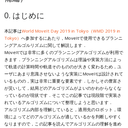
0. はじめに
本記事は
World MoveIt Day 2019 in Tokyo（WMD 2019 in
Tokyo）
へ参加するにあたり，MoveItで使用できるプランニ
ングアルゴルリズムに関して解説します．
MoveItでは非常に多くのプランニングアルゴリズムが利用で
きます．プランニングアルゴリズムは理論や実装方法によっ
て軌道の計算時間や軌道そのもののが大きく変わるため，ユ
ーザにあまり意識させないような実装にMoveItは設計されて
いるものの，実は非常に重要な要素です．しかしその豊富さ
が災いして，結局どのアルゴリズムがよいのかわからなくな
っているのが現状です．そこでこの記事では現段階で実装さ
れているアルゴリズムについて整理しようと思います．
アルゴリズム内部を理解していると，適用先のロボット，環
境によってどのアルゴリズムが適しているかを判断しやすく
なりますので，この記事を読んでアルゴリズムの理解を進め