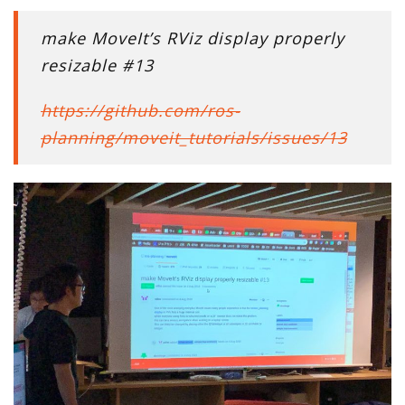
make MoveIt’s RViz display properly
resizable #13
https://github.com/ros-
planning/moveit_tutorials/issues/13