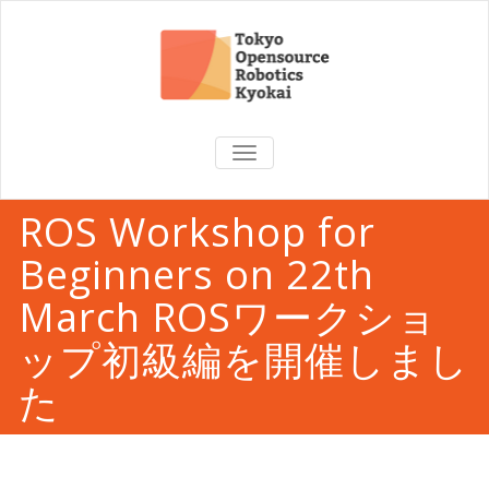
TOGGLE
NAVIGATION
ROS Workshop for
Beginners on 22th
March ROSワークショ
ップ初級編を開催しまし
た