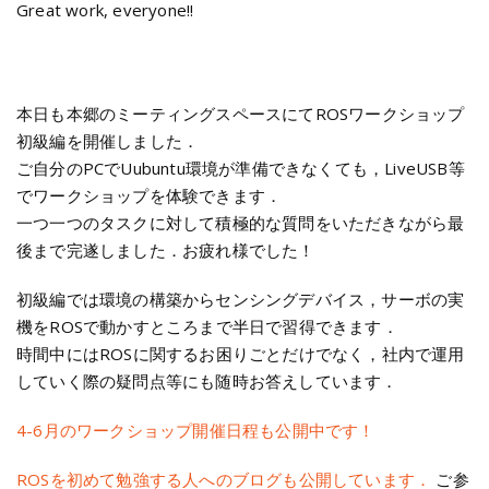
Great work, everyone!!
本日も本郷のミーティングスペースにてROSワークショップ
初級編を開催しました．
ご自分のPCでUubuntu環境が準備できなくても，LiveUSB等
でワークショップを体験できます．
一つ一つのタスクに対して積極的な質問をいただきながら最
後まで完遂しました．お疲れ様でした！
初級編では環境の構築からセンシングデバイス，サーボの実
機をROSで動かすところまで半日で習得できます．
時間中にはROSに関するお困りごとだけでなく，社内で運用
していく際の疑問点等にも随時お答えしています．
4-6月のワークショップ開催日程も公開中です！
ROSを初めて勉強する人へのブログも公開しています．
ご参