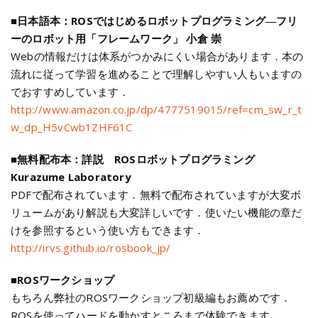
■
日本語本：ROSではじめるロボットプログラミング―フリ
ーのロボット用「フレームワーク」 小倉 崇
Webの情報だけは体系がつかみにくい場合があります．本の
流れに従って学習を進めることで理解しやすい人もいますの
でおすすめしています．
http://www.amazon.co.jp/dp/4777519015/ref=cm_sw_r_t
w_dp_H5vCwb1ZHF61C
■
無料配布本：詳説 ROSロボットプログラミング
Kurazume Laboratory
PDFで配布されています．無料で配布されていますが大変ボ
リュームがあり解説も大変詳しいです．使いたい機能の章だ
けを参照するという使い方もできます．
http://irvs.github.io/rosbook_jp/
■
ROSワークショップ
もちろん弊社のROSワークショップ初級編もお薦めです．
ROSを使ってハードを動かすところまで体験できます．