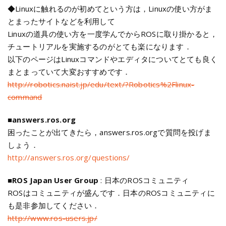
◆Linuxに触れるのが初めてという方は，Linuxの使い方がま
とまったサイトなどを利用して
Linuxの道具の使い方を一度学んでからROSに取り掛かると，
チュートリアルを実施するのがとても楽になります．
以下のページはLinuxコマンドやエディタについてとても良く
まとまっていて大変おすすめです．
http://robotics.naist.jp/edu/text/?Robotics%2Flinux-
command
■
answers.ros.org
困ったことが出てきたら，answers.ros.orgで質問を投げま
しょう．
http://answers.ros.org/questions/
■
ROS Japan User Group
: 日本のROSコミュニティ
ROSはコミュニティが盛んです．日本のROSコミュニティに
も是非参加してください．
http://www.ros-users.jp/