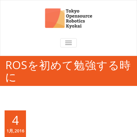
TOGGLE
NAVIGATION
ROSを初めて勉強する時
に
4
1月,2016