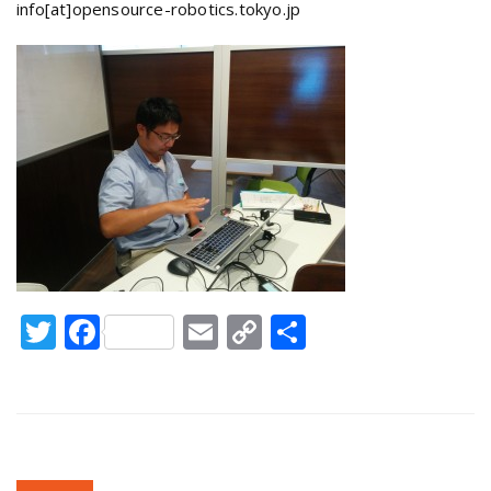
info[at]opensource-robotics.tokyo.jp
Twitter
Facebook
Email
Copy
共
Link
有