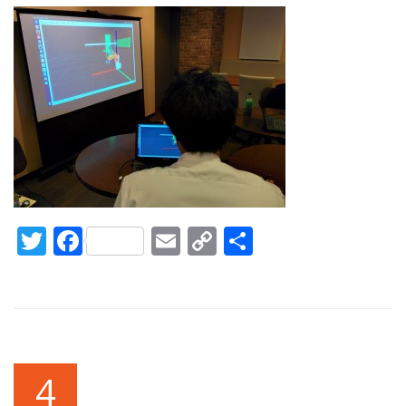
Twitter
Facebook
Email
Copy
共
Link
有
4