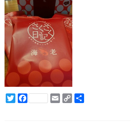
Twitter
Facebook
Email
Copy
共
Link
有