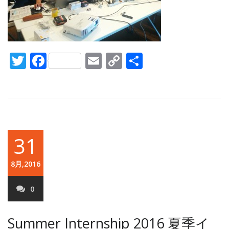
Twitter
Facebook
Email
Copy
共
Link
有
31
8月,2016
0
Summer Internship 2016
夏季イ