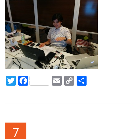
Twitter
Facebook
Email
Copy
共
Link
有
7