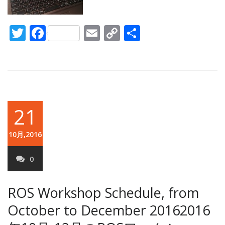
Twitter
Facebook
Email
Copy
共
Link
有
21
10月,2016
0
ROS Workshop Schedule, from
October to December 2016
2016