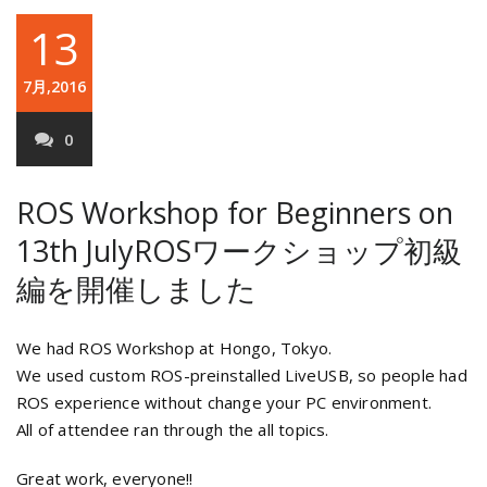
13
7月,2016
0
ROS Workshop for Beginners on
13th July
ROSワークショップ初級
編を開催しました
We had ROS Workshop at Hongo, Tokyo.
We used custom ROS-preinstalled LiveUSB, so people had
ROS experience without change your PC environment.
All of attendee ran through the all topics.
Great work, everyone!!