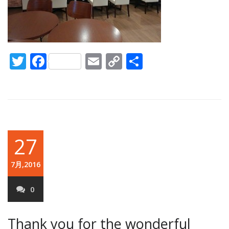
Twitter
Facebook
Email
Copy
共
Link
有
27
7月,2016
0
Thank you for the wonderful