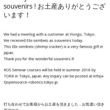
souvenirs !
お土産ありがとうござ
います！
We had a meeting with a customer at Hongo, Tokyo.
We received Ebi-sembeis as souvenirs today.
This Ebi-sembeis (shrimp cracker) is a very famous gift in
Japan.
Thank you for the wonderful souvenirs !!!
ROS Seminar courses will be held in summer 2016 by
TORK in Tokyo, Japan. Any inquiry can be posted at info[a-
t]opensource-robotics.tokyo.jp
打ち合わせでお客様からお土産を頂きました．お気遣い頂き