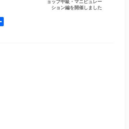
ョップ中級・マニピュレー
ション編を開催しました
l
opy
共
ink
有