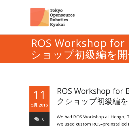
ROS Workshop for
ショップ初級編を開
ROS Workshop for B
11
クショップ初級編を
5月,2016
We had ROS Workshop at Hongo, T
0
We used custom ROS-preinstalled 