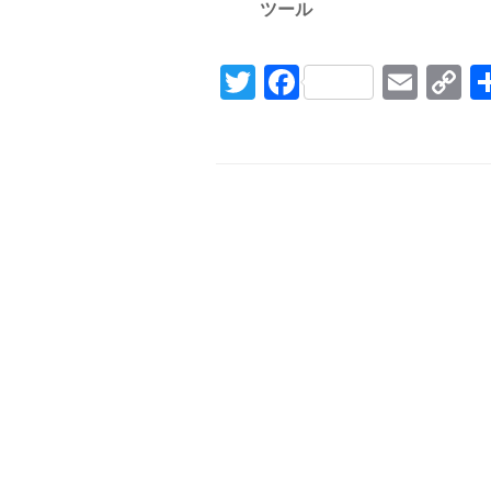
ツール
Twitter
Facebook
Emai
C
L