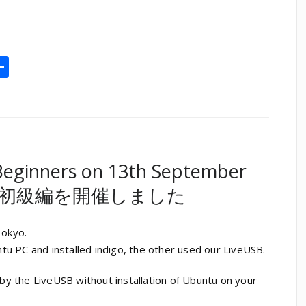
l
opy
共
ink
有
eginners on 13th September
プ初級編を開催しました
okyo.
u PC and installed indigo, the other used our LiveUSB.
 the LiveUSB without installation of Ubuntu on your