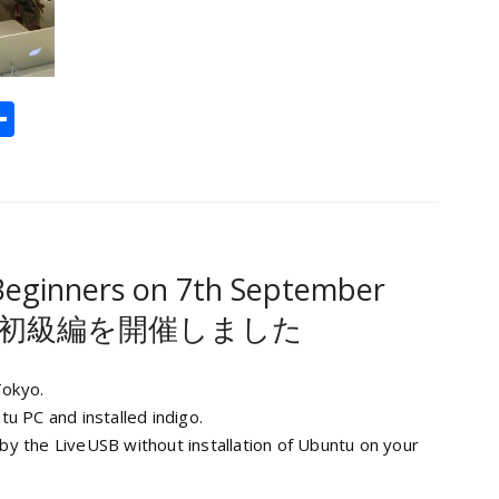
l
opy
共
ink
有
eginners on 7th September
プ初級編を開催しました
okyo.
u PC and installed indigo.
 the LiveUSB without installation of Ubuntu on your