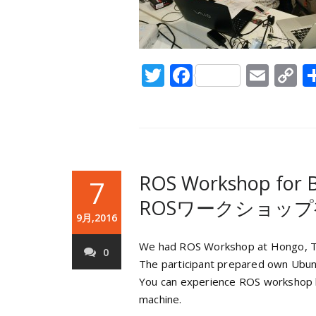
Twitter
Facebook
Emai
C
L
ROS Workshop for B
7
ROSワークショッ
9月,2016
We had ROS Workshop at Hongo, T
0
The participant prepared own Ubunt
You can experience ROS workshop by
machine.