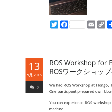
Twitter
Facebook
Emai
C
L
ROS Workshop for B
13
ROSワークショッ
9月,2016
We had ROS Workshop at Hongo, T
0
One participant prepared own Ubunt
You can experience ROS workshop by
machine.