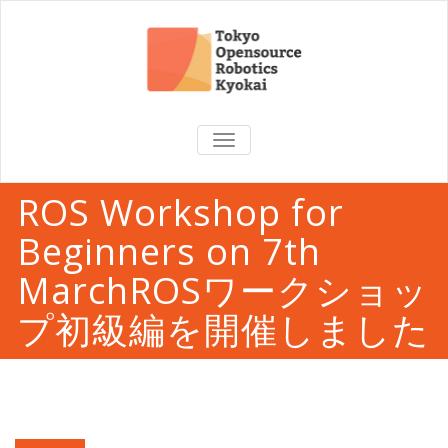
TOGGLE
NAVIGATION
ROS Workshop for
Beginners on 7th
MarchROSワークショッ
プ初級編を開催しました