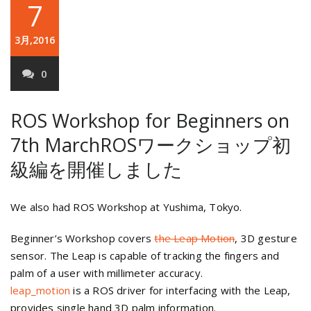
7
3月,2016
0
ROS Workshop for Beginners on
7th March
ROSワークショップ初
級編を開催しました
We also had ROS Workshop at Yushima, Tokyo.
Beginner’s Workshop covers
the Leap Motion
, 3D gesture
sensor. The Leap is capable of tracking the fingers and
palm of a user with millimeter accuracy.
leap_motion
is a ROS driver for interfacing with the Leap,
provides single hand 3D palm information.