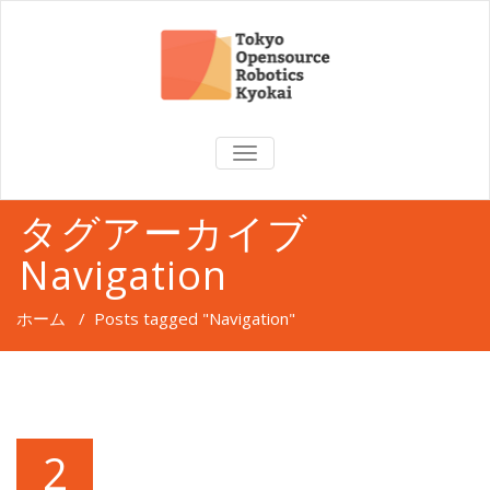
TOGGLE
NAVIGATION
タグアーカイブ
Navigation
ホーム
/
Posts tagged "Navigation"
2