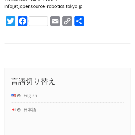
info[at]opensource-robotics.tokyo.jp
Twitter
Facebook
Email
Copy
共
Link
有
言語切り替え
English
日本語