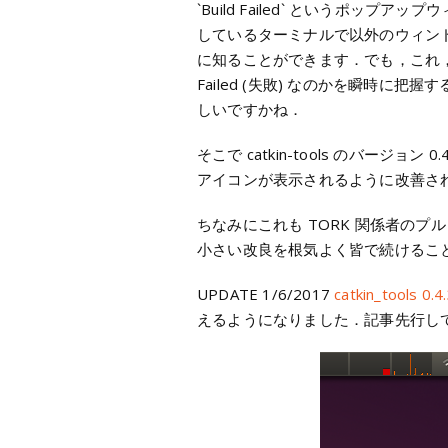
`Build Failed` というポップア
しているターミナルで以外のウィン
に知ることができます．でも，これ，英語
Failed (失敗) なのかを瞬時
しいですかね．
そこで catkin-tools のバージ
アイコンが表示されるように改善さ
ちなみにこれも TORK 関係者のプ
小さい改良を根気よく皆で続けるこ
UPDATE 1/6/2017
catkin_tool
えるようになりました．記事先行し