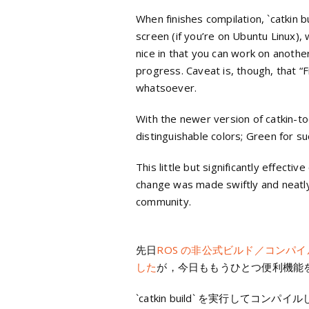
When finishes compilation, `catkin 
screen (if you’re on Ubuntu Linux), wh
nice in that you can work on anothe
progress. Caveat is, though, that “Fi
whatsoever.
With the newer version of catkin-to
distinguishable colors; Green for su
This little but significantly effect
change was made swiftly and neatly
community.
先日
ROS の非公式ビルド／コンパイルツ
した
が，今日ももうひとつ便利機能
`catkin build` を実行してコンパイ