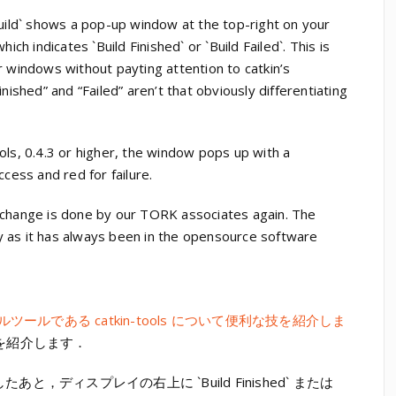
build` shows a pop-up window at the top-right on your
ich indicates `Build Finished` or `Build Failed`. This is
r windows without payting attention to catkin’s
nished” and “Failed” aren’t that obviously differentiating
ols, 0.4.3 or higher, the window pops up with a
ccess and red for failure.
ive change is done by our TORK associates again. The
 as it has always been in the opensource software
ールである catkin-tools について便利な技を紹介しま
を紹介します．
ルしたあと，ディスプレイの右上に `Build Finished` または