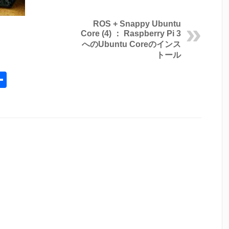
ROS + Snappy Ubuntu
Core (4) ： Raspberry Pi 3
へのUbuntu Coreのインス
トール
l
opy
共
ink
有