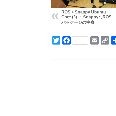
ROS + Snappy Ubuntu
Core (3) ： SnappyなROS
パッケージの中身
Twitter
Facebook
Emai
C
L