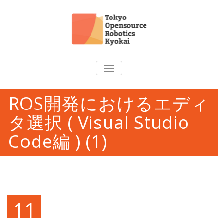
TOGGLE
NAVIGATION
ROS開発におけるエディ
タ選択 ( Visual Studio
Code編 ) (1)
11