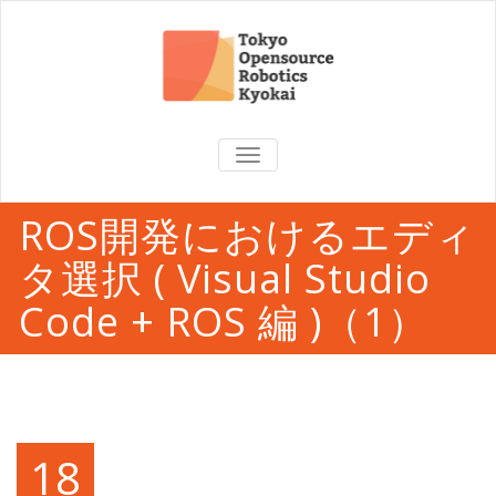
TOGGLE
NAVIGATION
ROS開発におけるエディ
タ選択 ( Visual Studio
Code + ROS 編 )（1）
18