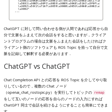
\u3081\u306B\u306F\u3001\u5730\u5143\u306E\u6C17\u8C61\u5
\u5831\u30B5\u30FC\u30D3\u30B9\u306E\u516C\u5F0F\u30A6\u3
\u3092\u53C2\u7167\u3059\u308B\u3053\u3068\u3082\u304A\u3
\u3002"
---
ChatGPT に対して問い合わせる側が人間であれば応答から自
分で文脈をふまえて次の会話をすると思いますが，クライア
ントプログラムの場合は文脈をふまえた会話をしたければク
ライアント側のソフトウェアも ROS Topic を拾って自分で文
脈を記録して解釈する必要があります．
ChatGPT vs ChatGPT
Chat Completion API との応答を ROS Topic を介してやり取
りしているので，複数の Chat ノード
（openai_chat_rostopic.py）を実行してトピックの
remap
をして互いのノードの応答を自らのノードの入力にすれば
ChatGPT 同士で会話を続けるようにすることも簡単にできま
す．