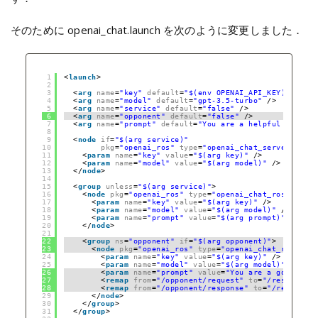
そのために openai_chat.launch を次のように変更しました．
1
<
launch
>
2
3
<
arg
name
=
"key"
default
=
"$(env OPENAI_API_KEY)"
/>
4
<
arg
name
=
"model"
default
=
"gpt-3.5-turbo"
/>
5
<
arg
name
=
"service"
default
=
"false"
/>
6
<
arg
name
=
"opponent"
default
=
"false"
/>
7
<
arg
name
=
"prompt"
default
=
"You are a helpful assista
8
9
<
node
if
=
"$(arg service)"
10
pkg
=
"openai_ros"
type
=
"openai_chat_server.py"
n
11
<
param
name
=
"key"
value
=
"$(arg key)"
/>
12
<
param
name
=
"model"
value
=
"$(arg model)"
/>
13
</
node
>
14
15
<
group
unless
=
"$(arg service)"
>
16
<
node
pkg
=
"openai_ros"
type
=
"openai_chat_rostopic.p
17
<
param
name
=
"key"
value
=
"$(arg key)"
/>
18
<
param
name
=
"model"
value
=
"$(arg model)"
/>
19
<
param
name
=
"prompt"
value
=
"$(arg prompt)"
/>
20
</
node
>
21
22
<
group
ns
=
"opponent"
if
=
"$(arg opponent)"
>
23
<
node
pkg
=
"openai_ros"
type
=
"openai_chat_rostopic
24
<
param
name
=
"key"
value
=
"$(arg key)"
/>
25
<
param
name
=
"model"
value
=
"$(arg model)"
/>
26
<
param
name
=
"prompt"
value
=
"You are a good talk
27
<
remap
from
=
"/opponent/request"
to
=
"/response"
28
<
remap
from
=
"/opponent/response"
to
=
"/request"
29
</
node
>
30
</
group
>  
31
</
group
>