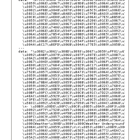
\u3059\u306E\u3067\u3001\u69D8\u3005\u306A\u8CEA\u554F\u3
\u3057\u3066\u304A\u7B54\u3048\u3059\u308B\u3053\u3068\u3
\u3002\u4F8B\u3048\u3070\u3001\u65C5\u884C\u306E\u4E88\u7
\u5831\u306E\u78BA\u8A8D\u3001\u7FFB\u8A33\u3084\u7814\u7
\u30C8\u3001\u4E00\u822C\u7684\u306A\u77E5\u8B58\u306E\u6
\u3055\u307E\u3056\u307E\u306A\u5206\u91CE\u3067\u304A\u6
\u3053\u3068\u304C\u3067\u304D\u307E\u3059\u3002\u307E\u3
\u8A9E\u51E6\u7406\u306E\u6280\u8853\u3092\u5229\u7528\u3
\u305F\u306E\u8CEA\u554F\u3084\u8981\u6C42\u3092\u7406\u8
\u306A\u56DE\u7B54\u3084\u30BD\u30EA\u30E5\u30FC\u30B7\u3
\u3059\u308B\u3053\u3068\u3082\u53EF\u80FD\u3067\u3059\u3
\u3053\u3068\u3084\u7591\u554F\u304C\u3042\u308C\u3070\u3
\u304A\u6C17\u8EFD\u306B\u304A\u77E5\u3089\u305B\u304F\u3
---
data: "\u3082\u3061\u308D\u3093\u3067\u3059\uFF01\u6771\u4E
\u3092\u8ABF\u3079\u3066\u307F\u307E\u3057\u3087\u3046\u3
\u30A2\u30EB\u30BF\u30A4\u30E0\u306E\u30C7\u30FC\u30BF\u3
\u3067\u304D\u308B\u308F\u3051\u3067\u306F\u3042\u308A\u3
\u4E00\u822C\u7684\u306B\u5929\u6C17\u4E88\u5831\u3092\u6
\u5F0F\u306E\u30A6\u30A7\u30D6\u30B5\u30A4\u30C8\u3084\u3
\u7528\u3057\u3066\u3001\u8A73\u7D30\u306A\u5929\u6C17\u4
\u3059\u308B\u3053\u3068\u304C\u3067\u304D\u307E\u3059\u3
\u306F\u983B\u7E41\u306B\u66F4\u65B0\u3055\u308C\u308B\u3
\u306B\u78BA\u8A8D\u3059\u308B\u3053\u3068\u3092\u304A\u3
\u3059\u3002\u4EE5\u4E0B\u306F\u4E00\u822C\u7684\u306A\u5
\u30FC\u30D3\u30B9\u306E\u5229\u7528\u65B9\u6CD5\u3067\u3
\u30BF\u30FC\u30CD\u30C3\u30C8\u691C\u7D22\u30A8\u30F3\u3
\u4EAC\u306E\u5929\u6C17\u4E88\u5831\u300D\u3068\u691C\u7
\u73FE\u5728\u306E\u5929\u6C17\u60C5\u5831\u3068\u660E\u6
\u5831\u3092\u542B\u3080\u7D50\u679C\u304C\u8868\u793A\u3
\n- \u30B9\u30DE\u30FC\u30C8\u30D5\u30A9\u30F3\u3084\u30B
\u3092\u4F7F\u7528\u3057\u3066\u3044\u308B\u5834\u5408\u3
\u5831\u3092\u63D0\u4F9B\u3059\u308B\u30A2\u30D7\u30EA\u3
\u30FC\u30C9\u3057\u3066\u30A4\u30F3\u30B9\u30C8\u30FC\u3
\u3082\u3067\u304D\u307E\u3059\u3002\u5B9A\u756A\u306E\u3
\u300CWeather\u300D\u3084\u300CWeather Underground\u300D\
\u308A\u307E\u3059\u3002\n\n\u3053\u308C\u3089\u306E\u65B
\u3057\u3066\u3001\u660E\u65E5\u306E\u6771\u4EAC\u306E\u5
\u3057\u3066\u307F\u3066\u304F\u3060\u3055\u3044\u3002\u5
\u95A2\u3059\u308B\u8A73\u7D30\u306A\u60C5\u5831\u3092\u5