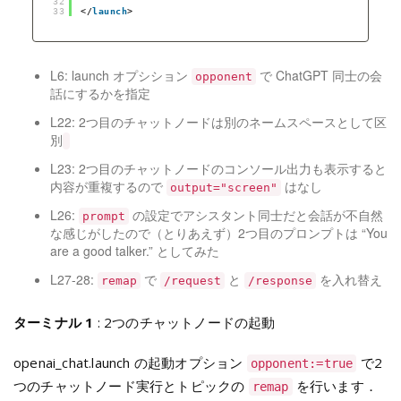
32
33
</
launch
>
L6: launch オプシション
で ChatGPT 同士の会
opponent
話にするかを指定
L22: 2つ目のチャットノードは別のネームスペースとして区
別
L23: 2つ目のチャットノードのコンソール出力も表示すると
内容が重複するので
はなし
output="screen"
L26:
の設定でアシスタント同士だと会話が不自然
prompt
な感じがしたので（とりあえず）2つ目のプロンプトは “You
are a good talker.” としてみた
L27-28:
で
と
を入れ替え
remap
/request
/response
ターミナル 1
: 2つのチャットノードの起動
openai_chat.launch の起動オプション
で2
opponent:=true
つのチャットノード実行とトピックの
を行います．
remap