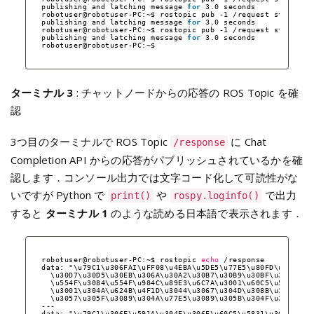
publishing and latching message 
for
3.0 seconds
robotuser@robotuser-PC:~$ rostopic pub -1 
/request
std_msgs
publishing and latching message 
for
3.0 seconds
robotuser@robotuser-PC:~$ rostopic pub -1 
/request
std_msgs
publishing and latching message 
for
3.0 seconds
robotuser@robotuser-PC:~$ 
ターミナル 3
: チャットノードからの応答の ROS Topic を確
認
3つ目のターミナルで ROS Topic
に Chat
/response
Completion API からの応答がパブリッシュされているかを確
認します．コンソール出力では文字コード化して可読性がな
いですが Python で
や
で出力
print()
rospy.loginfo()
すると
ターミナル 1
のような読める日本語で表示されます．
robotuser@robotuser-PC:~$ rostopic 
echo
/response
data: "\u79C1\u306FAI\uFF08\u4EBA\u5DE5\u77E5\u80FD\uFF09\u
\u30D7\u30D5\u30EB\u306A\u30A2\u30B7\u30B9\u30BF\u30F3\u3
\u554F\u3084\u554F\u984C\u89E3\u6C7A\u3001\u60C5\u5831\u3
\u3001\u304A\u624B\u4F1D\u3044\u3067\u304D\u308B\u3053\u3
\u3057\u305F\u3089\u304A\u77E5\u3089\u305B\u304F\u3060\u3
---
data: "\u79C1\u306F\u591A\u304F\u306E\u60C5\u5831\u3068\u77