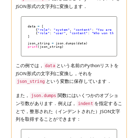
JSON形式の文字列に変換します．
data 
=
[
{
"role"
: 
"system"
, 
"content"
: 
"You are a helpful as
{
"role"
: 
"user"
, 
"content"
: 
"Who won the world seri
]
json_string 
=
json.dumps(data)
print
(json_string)
この例では，
という名前のPythonリストを
data
JSON形式の文字列に変換し，それを
という変数に保存しています．
json_string
また，
関数にはいくつかのオプショ
json.dumps
ン引数があります．例えば，
を指定するこ
indent
とで，整形された（インデントされた）JSON文字
列を取得することができます：