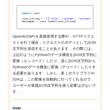
import
json
json_string 
=
'[{"role": "system", "content": "You are 
messages 
=
json.loads(json_string)
OpenAIのAPIを直接使用する際や，HTTPリクエ
ストを行う場合，リクエストのボディとしてJSON
文字列を送信することがあります．その際には，
上記のようにPythonのデータ構造をJSON文字列に
変換（エンコード）したり，逆にJSON文字列から
Pythonのデータ構造に変換（デコード）したりす
る必要があります．しかし，多くのライブラリや
SDKは，この変換を自動的に行ってくれるので，
ユーザーが直接JSON文字列を扱う必要は少ないで
す．
User