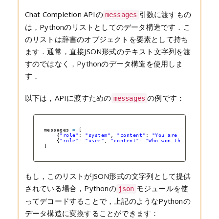
Chat Completion APIの
引数に渡すもの
messages
は，Pythonのリストとしてのデータ構造です．こ
のリストは辞書のオブジェクトを要素として持ち
ます．通常，直接JSON形式のテキスト文字列を渡
すのではなく，Pythonのデータ構造を使用しま
す．
以下は，APIに渡すための
の例です：
messages
messages 
=
[
{
"role"
: 
"system"
, 
"content"
: 
"You are a helpful as
{
"role"
: 
"user"
, 
"content"
: 
"Who won the world seri
]
もし，このリストがJSON形式の文字列として提供
されている場合，Pythonの
モジュールを使
json
ってデコードすることで，上記のようなPythonの
データ構造に変換することができます：