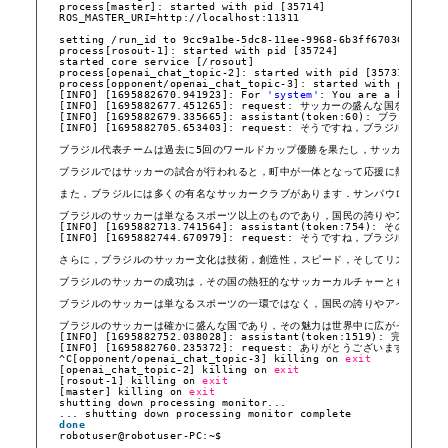
process[master]: started with pid [35714]
ROS_MASTER_URI=http:
//localhost
:11311
setting 
/run_id
to 9cc9a1be-5dc8-11ee-9968-6b3ff6703622
process[rosout-1]: started with pid [35724]
started core service [
/rosout
]
process[openai_chat_topic-2]: started with pid [35731]
process[opponent
/openai_chat_topic-3
]: started with pid [35
[INFO] [1695882670.941923]: For 
'system'
: You are a helpful
[INFO] [1695882677.451265]: request: サッカーの盛んな国を1つ
[INFO] [1695882679.335665]: assistant(token:60): 
[INFO] [1695882705.653403]: request: そうですね
ブラジル代表チームは過去に5回のワールドカップ優勝を果たし，サッカーの歴史
ブラジルではサッカーの試合が行われると，町中が一体となって応援に熱が入りま
また，ブラジルには多くの有名なサッカークラブがあります．サンパウロのサンパ
ブラジルのサッカーは単なるスポーツ以上のものであり，国民の誇りやアイデンテ
[INFO] [1695882713.741564]: assistant(to
[INFO] [1695882744.670979]: request: そうで
さらに，ブラジルのサッカー文化は技術，創造性，スピード，そしてリズム感を特
ブラジルのサッカーの成功は，その国の熱狂的なサッカーカルチャーとも関連して
ブラジルのサッカーは単なるスポーツの一環ではなく，国民の誇りやアイデンティ
ブラジルのサッカーは確かに盛んな国であり，その魅力は世界中に広がっています
[INFO] [1695882752.038028]: assistant(tok
[INFO] [1695882760.235372]: request: ありが
^C[opponent
/openai_chat_topic-3
] killing on 
exit
[openai_chat_topic-2] killing on 
exit
[rosout-1] killing on 
exit
[master] killing on 
exit
shutting down processing monitor...
... shutting down processing monitor complete
done
robotuser@robotuser-PC:~$ 