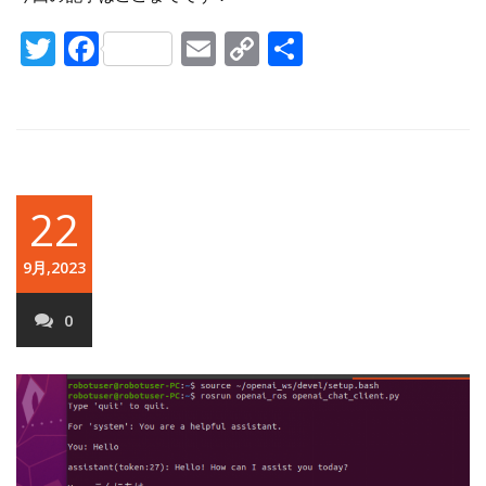
Twitter
Facebook
Email
Copy
共
Link
有
22
9月,2023
0