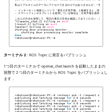
私はリアルタイムのデータにアクセスできるわけではありませんが，一般的に天気
- インターネット検索エンジンで「東京の天気予報」と検索すると，現在の天気
- スマートフォンやタブレットを使用している場合は，天気予報を提供するアプリをダ
これらの方法を使用して，明日の東京の天気を確認してみてください．天気予報に
^C[openai_chat-2] killing on 
exit
[rosout-1] killing on 
exit
[master] killing on 
exit
shutting down processing monitor...
... shutting down processing monitor complete
done
robotuser@robotuser-PC:~$ 
ターミナル 2
: ROS Topic に発言をパブリッシュ
1つ目のターミナルで openai_chat.launch を起動したままの
状態で２つ目のターミナルから ROS Topic をパブリッシュし
ます．
robotuser@robotuser-PC:~$ rostopic pub -1 
/request
std_msgs
publishing and latching message 
for
3.0 seconds
robotuser@robotuser-PC:~$ rostopic pub -1 
/request
std_msgs
publishing and latching message 
for
3.0 seconds
robotuser@robotuser-PC:~$ rostopic pub -1 
/request
std_msgs
publishing and latching message 
for
3.0 seconds
robotuser@robotuser-PC:~$ rostopic pub -1 
/request
std_msgs