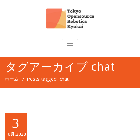
TOGGLE
NAVIGATION
タグアーカイブ chat
ホーム
/
Posts tagged "chat"
3
10月,2023