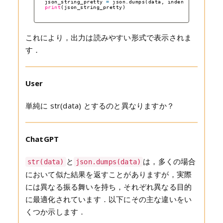
json_string_pretty 
=
json.dumps(data, indent
=
4
)
print
(json_string_pretty)
これにより，出力は読みやすい形式で表示されま
す．
User
単純に str(data) とするのと異なりますか？
ChatGPT
と
は，多くの場合
str(data)
json.dumps(data)
において似た結果を返すことがありますが，実際
には異なる振る舞いを持ち，それぞれ異なる目的
に最適化されています．以下にその主な違いをい
くつか示します．