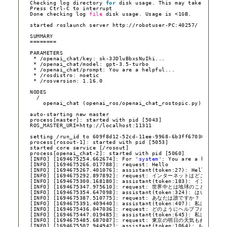
Checking log directory 
for
disk usage. This may take a 
whil
Press Ctrl-C to interrupt
Done checking log 
file
disk usage. Usage is <1GB.
started roslaunch server http:
//robotuser-PC
:40257/
SUMMARY
========
PARAMETERS
* 
/openai_chat/key
: sk-3JDluBbxsNuIhi...
* 
/openai_chat/model
: gpt-3.5-turbo
* 
/openai_chat/prompt
: You are a helpful...
* 
/rosdistro
: noetic
* 
/rosversion
: 1.16.0
NODES
/
openai_chat (openai_ros
/openai_chat_rostopic
.py)
auto-starting new master
process[master]: started with pid [5043]
ROS_MASTER_URI=http:
//localhost
:11311
setting 
/run_id
to 609f8d12-52cd-11ee-9968-6b3ff6703622
process[rosout-1]: started with pid [5053]
started core service [
/rosout
]
process[openai_chat-2]: started with pid [5060]
[INFO] [1694675254.662674]: For 
'system'
: You are a helpful
[INFO] [1694675266.017788]: request: Hello
[INFO] [1694675267.401076]: assistant(token:27): Hello! How
[INFO] [1694675292.897892]: request: インターネットはどこにあり
[INFO] [1694675300.168180]: assistant(tok
[INFO] [1694675347.975610]: request: 世界中とは地球のことですか？
[INFO] [1694675354.647098]: assistant(tok
[INFO] [1694675387.510775]: request: あなたは誰ですか？
[INFO] [1694675391.409440]: assistant(token:
[INFO] [1694675436.047036]: request: どのようにヘルプフルですか？
[INFO] [1694675447.019485]: assistant(to
[INFO] [1694675485.687087]: request: 東京の明日の天気もわかりま
[INFO] [1694675507.944942]: assistant(token:1064)