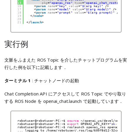
15
pkg
=
"openai_ros"
type
=
"openai_chat_rostopic.py"
16
<
param
name
=
"key"
value
=
"$(arg key)"
/>
17
<
param
name
=
"model"
value
=
"$(arg model)"
/>
18
<
param
name
=
"prompt"
value
=
"$(arg prompt)"
/>
19
</
node
>
20
21
</
launch
>
実行例
文脈をふまえた ROS Topic を介したチャットプログラムを実
行した例を以下に記載します．
ターミナル 1
: チャットノードの起動
Chat Completion API にアクセスして ROS Topic でやり取り
する ROS Node を openai_chat.launch で起動しています．
robotuser@robotuser-PC:~$ 
source
~
/openai_ws/devel/setup
.
ba
robotuser@robotuser-PC:~$ 
export
OPENAI_API_KEY=
"sk-..."
robotuser@robotuser-PC:~$ roslaunch openai_ros openai_chat.
... logging to 
/home/robotuser/
.ros
/log/609f8d12-52cd-11ee-