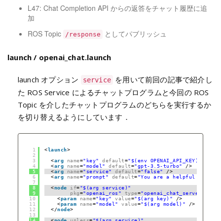
L47: Chat Completion API からの返答をチャット履歴に追
加
ROS Topic
としてパブリッシュ
/response
launch / openai_chat.launch
launch オプション
を用いて前回の記事で紹介し
service
た ROS Service によるチャットプログラムと今回の ROS
Topic を介したチャットプログラムのどちらを実行するか
を切り替えるようにしています．
1
<
launch
>
2
3
<
arg
name
=
"key"
default
=
"$(env OPENAI_API_KEY)"
/>
4
<
arg
name
=
"model"
default
=
"gpt-3.5-turbo"
/>
5
<
arg
name
=
"service"
default
=
"false"
/>
6
<
arg
name
=
"prompt"
default
=
"You are a helpful assista
7
8
<
node
if
=
"$(arg service)"
9
pkg
=
"openai_ros"
type
=
"openai_chat_server.py"
n
10
<
param
name
=
"key"
value
=
"$(arg key)"
/>
11
<
param
name
=
"model"
value
=
"$(arg model)"
/>
12
</
node
>
13
14
<
node
unless
=
"$(arg service)"