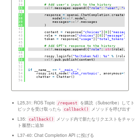
33
34
# Add user's input to the history
35
self
.messages.append({
"role"
: 
"user"
, 
"content"
36
37
response 
=
openai.ChatCompletion.create(
38
model
=
self
.model,
39
messages
=
self
.messages
40
)
41
42
content 
=
response[
"choices"
][
0
][
"message"
][
"co
43
role 
=
response[
"choices"
][
0
][
"message"
][
"role"
44
token 
=
response[
"usage"
][
"total_tokens"
]
45
46
# Add GPT's response to the history
47
self
.messages.append({
"role"
: 
str
(role), 
"conte
48
49
rospy.loginfo(
"%s(token:%d): %s"
%
(role, token
50
self
.pub.publish(content)
51
52
53
if
__name__ 
=
=
"__main__"
:
54
rospy.init_node(
'chat_rostopic'
, anonymous
=
True
)
55
chatter 
=
Chatter()
56
L25,31: ROS Topic
を購読（Subscribe）してト
/request
ピックを受け取ったら
メソッドを呼び出す
callback()
L35:
メソッド内で新たなリクエストをチャッ
callback()
ト履歴に追加
L37-40: Chat Completion API に投げる