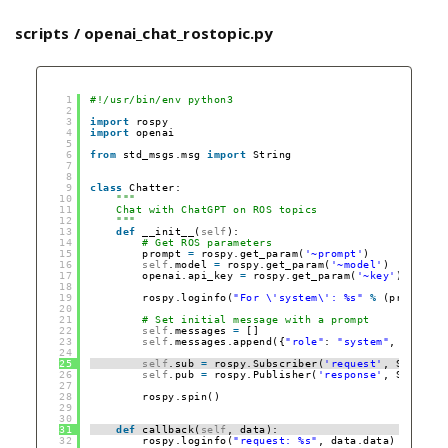
scripts / openai_chat_rostopic.py
1
#!/usr/bin/env python3
2
3
import
rospy
4
import
openai
5
6
from
std_msgs.msg 
import
String
7
8
9
class
Chatter:
10
"""
11
Chat with ChatGPT on ROS topics
12
"""
13
def
__init__(
self
):
14
# Get ROS parameters
15
prompt 
=
rospy.get_param(
'~prompt'
)
16
self
.model 
=
rospy.get_param(
'~model'
)
17
openai.api_key 
=
rospy.get_param(
'~key'
)
18
19
rospy.loginfo(
"For \'system\': %s"
%
(prompt))
20
21
# Set initial message with a prompt
22
self
.messages 
=
[]
23
self
.messages.append({
"role"
: 
"system"
, 
"conten
24
25
self
.sub 
=
rospy.Subscriber(
'request'
, String, 
26
self
.pub 
=
rospy.Publisher(
'response'
, String, 
27
28
rospy.spin()
29
30
31
def
callback(
self
, data):
32
rospy.loginfo(
"request: %s"
, data.data)