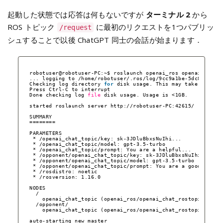
起動した状態では応答は何もないですが
ターミナル 2
から
ROS トピック
に最初のリクエストを1つパブリッ
/request
シュすることで以後 ChatGPT 同士の会話が始まります．
robotuser@robotuser-PC:~$ roslaunch openai_ros openai_chat.
... logging to 
/home/robotuser/
.ros
/log/9cc9a1be-5dc8-11ee-
Checking log directory 
for
disk usage. This may take a 
whil
Press Ctrl-C to interrupt
Done checking log 
file
disk usage. Usage is <1GB.
started roslaunch server http:
//robotuser-PC
:42615/
SUMMARY
========
PARAMETERS
* 
/openai_chat_topic/key
: sk-3JDluBbxsNuIhi...
* 
/openai_chat_topic/model
: gpt-3.5-turbo
* 
/openai_chat_topic/prompt
: You are a helpful...
* 
/opponent/openai_chat_topic/key
: sk-3JDluBbxsNuIhi...
* 
/opponent/openai_chat_topic/model
: gpt-3.5-turbo
* 
/opponent/openai_chat_topic/prompt
: You are a good ta...
* 
/rosdistro
: noetic
* 
/rosversion
: 1.16.0
NODES
/
openai_chat_topic (openai_ros
/openai_chat_rostopic
.py)
/opponent/
openai_chat_topic (openai_ros
/openai_chat_rostopic
.py)
auto-starting new master