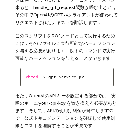
来ると，handle_gpt_request関数が呼び出され，
その中でOpenAIのGPT-4クライアントが使われて
リクエストされたテキストを翻訳します．
このスクリプトをROSノードとして実行するため
には，そのファイルに実行可能なパーミッション
を与える必要があります．以下のコマンドで実行
可能なパーミッションを与えることができます:
chmod
+x gpt_service.py
また，OpenAIのAPIキーを設定する部分では，実
際のキーに’your-api-key’を置き換える必要があり
ます．そして，APIの使用は料金が発生しますの
で，公式ドキュメンテーションを確認して使用制
限とコストを理解することが重要です．