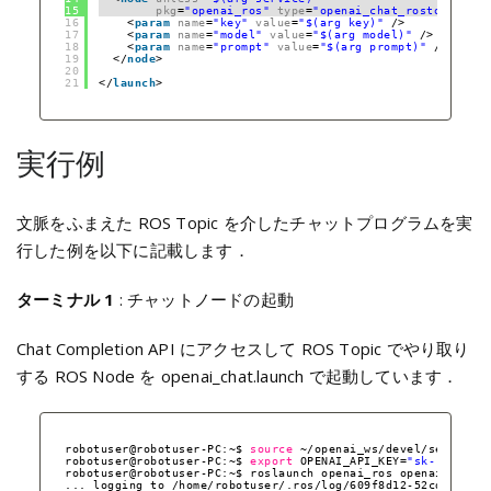
15
pkg
=
"openai_ros"
type
=
"openai_chat_rostopic.py"
16
<
param
name
=
"key"
value
=
"$(arg key)"
/>
17
<
param
name
=
"model"
value
=
"$(arg model)"
/>
18
<
param
name
=
"prompt"
value
=
"$(arg prompt)"
/>
19
</
node
>
20
21
</
launch
>
実行例
文脈をふまえた ROS Topic を介したチャットプログラムを実
行した例を以下に記載します．
ターミナル 1
: チャットノードの起動
Chat Completion API にアクセスして ROS Topic でやり取り
する ROS Node を openai_chat.launch で起動しています．
robotuser@robotuser-PC:~$ 
source
~
/openai_ws/devel/setup
.
ba
robotuser@robotuser-PC:~$ 
export
OPENAI_API_KEY=
"sk-..."
robotuser@robotuser-PC:~$ roslaunch openai_ros openai_chat.
... logging to 
/home/robotuser/
.ros
/log/609f8d12-52cd-11ee-