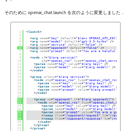
そのために openai_chat.launch を次のように変更しました．
1
<
launch
>
2
3
<
arg
name
=
"key"
default
=
"$(env OPENAI_API_KEY)"
/>
4
<
arg
name
=
"model"
default
=
"gpt-3.5-turbo"
/>
5
<
arg
name
=
"service"
default
=
"false"
/>
6
<
arg
name
=
"opponent"
default
=
"false"
/>
7
<
arg
name
=
"prompt"
default
=
"You are a helpful assista
8
9
<
node
if
=
"$(arg service)"
10
pkg
=
"openai_ros"
type
=
"openai_chat_server.py"
n
11
<
param
name
=
"key"
value
=
"$(arg key)"
/>
12
<
param
name
=
"model"
value
=
"$(arg model)"
/>
13
</
node
>
14
15
<
group
unless
=
"$(arg service)"
>
16
<
node
pkg
=
"openai_ros"
type
=
"openai_chat_rostopic.p
17
<
param
name
=
"key"
value
=
"$(arg key)"
/>
18
<
param
name
=
"model"
value
=
"$(arg model)"
/>
19
<
param
name
=
"prompt"
value
=
"$(arg prompt)"
/>
20
</
node
>
21
22
<
group
ns
=
"opponent"
if
=
"$(arg opponent)"
>
23
<
node
pkg
=
"openai_ros"
type
=
"openai_chat_rostopic
24
<
param
name
=
"key"
value
=
"$(arg key)"
/>
25
<
param
name
=
"model"
value
=
"$(arg model)"
/>
26
<
param
name
=
"prompt"
value
=
"You are a good talk
27
<
remap
from
=
"/opponent/request"
to
=
"/response"
28
<
remap
from
=
"/opponent/response"
to
=
"/request"
29
</
node
>
30
</
group
>  
31
</
group
>