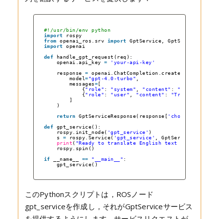
#!/usr/bin/env python
import
rospy
from
openai_ros.srv 
import
GptService, GptServiceRespon
import
openai
def
handle_gpt_request(req):
openai.api_key 
=
'your-api-key'
response 
=
openai.ChatCompletion.create(
model
=
"gpt-4.0-turbo"
,
messages
=
[
{
"role"
: 
"system"
, 
"content"
: 
"You are a he
{
"role"
: 
"user"
, 
"content"
: 
"Translate the 
]
)
return
GptServiceResponse(response[
'choices'
][
0
][
'm
def
gpt_service():
rospy.init_node(
'gpt_service'
)
s 
=
rospy.Service(
'gpt_service'
, GptService, handle
print
(
"Ready to translate English text to French."
)
rospy.spin()
if
__name__ 
=
=
"__main__"
:
gpt_service()
このPythonスクリプトは，ROSノード
gpt_serviceを作成し，それがGptServiceサービス
を提供するようにします．サービスリクエストが