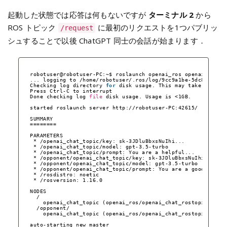
起動した状態では応答は何もないですが
ターミナル 2
から
ROS トピック
に最初のリクエストを1つパブリッ
/request
シュすることで以後 ChatGPT 同士の会話が始まります．
robotuser@robotuser-PC:~$ roslaunch openai_ros openai_chat.
... logging to 
/home/robotuser/
.ros
/log/9cc9a1be-5dc8-11ee-
Checking log directory 
for
disk usage. This may take a 
whil
Press Ctrl-C to interrupt
Done checking log 
file
disk usage. Usage is <1GB.
started roslaunch server http:
//robotuser-PC
:42615/
SUMMARY
========
PARAMETERS
* 
/openai_chat_topic/key
: sk-3JDluBbxsNuIhi...
* 
/openai_chat_topic/model
: gpt-3.5-turbo
* 
/openai_chat_topic/prompt
: You are a helpful...
* 
/opponent/openai_chat_topic/key
: sk-3JDluBbxsNuIhi...
* 
/opponent/openai_chat_topic/model
: gpt-3.5-turbo
* 
/opponent/openai_chat_topic/prompt
: You are a good ta...
* 
/rosdistro
: noetic
* 
/rosversion
: 1.16.0
NODES
/
openai_chat_topic (openai_ros
/openai_chat_rostopic
.py)
/opponent/
openai_chat_topic (openai_ros
/openai_chat_rostopic
.py)
auto-starting new master