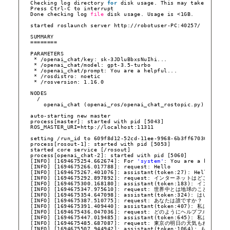
Checking log directory 
for
disk usage. This may take a 
whil
Press Ctrl-C to interrupt
Done checking log 
file
disk usage. Usage is <1GB.
started roslaunch server http:
//robotuser-PC
:40257/
SUMMARY
========
PARAMETERS
* 
/openai_chat/key
: sk-3JDluBbxsNuIhi...
* 
/openai_chat/model
: gpt-3.5-turbo
* 
/openai_chat/prompt
: You are a helpful...
* 
/rosdistro
: noetic
* 
/rosversion
: 1.16.0
NODES
/
openai_chat (openai_ros
/openai_chat_rostopic
.py)
auto-starting new master
process[master]: started with pid [5043]
ROS_MASTER_URI=http:
//localhost
:11311
setting 
/run_id
to 609f8d12-52cd-11ee-9968-6b3ff6703622
process[rosout-1]: started with pid [5053]
started core service [
/rosout
]
process[openai_chat-2]: started with pid [5060]
[INFO] [1694675254.662674]: For 
'system'
: You are a helpful
[INFO] [1694675266.017788]: request: Hello
[INFO] [1694675267.401076]: assistant(token:27): Hello! How
[INFO] [1694675292.897892]: request: インターネットはどこにあり
[INFO] [1694675300.168180]: assistant(tok
[INFO] [1694675347.975610]: request: 世界中とは地球のことですか？
[INFO] [1694675354.647098]: assistant(tok
[INFO] [1694675387.510775]: request: あなたは誰ですか？
[INFO] [1694675391.409440]: assistant(token:
[INFO] [1694675436.047036]: request: どのようにヘルプフルですか？
[INFO] [1694675447.019485]: assistant(to
[INFO] [1694675485.687087]: request: 東京の明日の天気もわかりま
[INFO] [1694675507.944942]: assistant(token:1064)