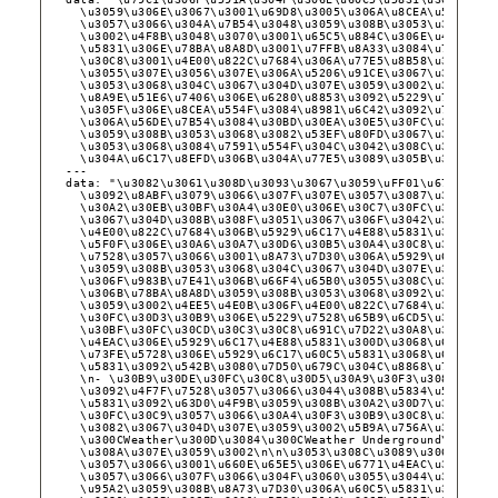
\u3059\u306E\u3067\u3001\u69D8\u3005\u306A\u8CEA\u554F\u3
\u3057\u3066\u304A\u7B54\u3048\u3059\u308B\u3053\u3068\u3
\u3002\u4F8B\u3048\u3070\u3001\u65C5\u884C\u306E\u4E88\u7
\u5831\u306E\u78BA\u8A8D\u3001\u7FFB\u8A33\u3084\u7814\u7
\u30C8\u3001\u4E00\u822C\u7684\u306A\u77E5\u8B58\u306E\u6
\u3055\u307E\u3056\u307E\u306A\u5206\u91CE\u3067\u304A\u6
\u3053\u3068\u304C\u3067\u304D\u307E\u3059\u3002\u307E\u3
\u8A9E\u51E6\u7406\u306E\u6280\u8853\u3092\u5229\u7528\u3
\u305F\u306E\u8CEA\u554F\u3084\u8981\u6C42\u3092\u7406\u8
\u306A\u56DE\u7B54\u3084\u30BD\u30EA\u30E5\u30FC\u30B7\u3
\u3059\u308B\u3053\u3068\u3082\u53EF\u80FD\u3067\u3059\u3
\u3053\u3068\u3084\u7591\u554F\u304C\u3042\u308C\u3070\u3
\u304A\u6C17\u8EFD\u306B\u304A\u77E5\u3089\u305B\u304F\u3
---
data: "\u3082\u3061\u308D\u3093\u3067\u3059\uFF01\u6771\u4E
\u3092\u8ABF\u3079\u3066\u307F\u307E\u3057\u3087\u3046\u3
\u30A2\u30EB\u30BF\u30A4\u30E0\u306E\u30C7\u30FC\u30BF\u3
\u3067\u304D\u308B\u308F\u3051\u3067\u306F\u3042\u308A\u3
\u4E00\u822C\u7684\u306B\u5929\u6C17\u4E88\u5831\u3092\u6
\u5F0F\u306E\u30A6\u30A7\u30D6\u30B5\u30A4\u30C8\u3084\u3
\u7528\u3057\u3066\u3001\u8A73\u7D30\u306A\u5929\u6C17\u4
\u3059\u308B\u3053\u3068\u304C\u3067\u304D\u307E\u3059\u3
\u306F\u983B\u7E41\u306B\u66F4\u65B0\u3055\u308C\u308B\u3
\u306B\u78BA\u8A8D\u3059\u308B\u3053\u3068\u3092\u304A\u3
\u3059\u3002\u4EE5\u4E0B\u306F\u4E00\u822C\u7684\u306A\u5
\u30FC\u30D3\u30B9\u306E\u5229\u7528\u65B9\u6CD5\u3067\u3
\u30BF\u30FC\u30CD\u30C3\u30C8\u691C\u7D22\u30A8\u30F3\u3
\u4EAC\u306E\u5929\u6C17\u4E88\u5831\u300D\u3068\u691C\u7
\u73FE\u5728\u306E\u5929\u6C17\u60C5\u5831\u3068\u660E\u6
\u5831\u3092\u542B\u3080\u7D50\u679C\u304C\u8868\u793A\u3
\n- \u30B9\u30DE\u30FC\u30C8\u30D5\u30A9\u30F3\u3084\u30B
\u3092\u4F7F\u7528\u3057\u3066\u3044\u308B\u5834\u5408\u3
\u5831\u3092\u63D0\u4F9B\u3059\u308B\u30A2\u30D7\u30EA\u3
\u30FC\u30C9\u3057\u3066\u30A4\u30F3\u30B9\u30C8\u30FC\u3
\u3082\u3067\u304D\u307E\u3059\u3002\u5B9A\u756A\u306E\u3
\u300CWeather\u300D\u3084\u300CWeather Underground\u300D\
\u308A\u307E\u3059\u3002\n\n\u3053\u308C\u3089\u306E\u65B
\u3057\u3066\u3001\u660E\u65E5\u306E\u6771\u4EAC\u306E\u5
\u3057\u3066\u307F\u3066\u304F\u3060\u3055\u3044\u3002\u5
\u95A2\u3059\u308B\u8A73\u7D30\u306A\u60C5\u5831\u3092\u5