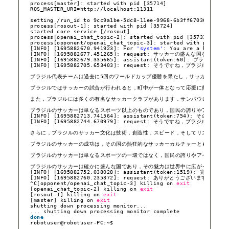
process[master]: started with pid [35714]
ROS_MASTER_URI=http:
//localhost
:11311
setting 
/run_id
to 9cc9a1be-5dc8-11ee-9968-6b3ff6703622
process[rosout-1]: started with pid [35724]
started core service [
/rosout
]
process[openai_chat_topic-2]: started with pid [35731]
process[opponent
/openai_chat_topic-3
]: started with pid [35
[INFO] [1695882670.941923]: For 
'system'
: You are a helpful
[INFO] [1695882677.451265]: request: サッカーの盛んな国を1つ
[INFO] [1695882679.335665]: assistant(token:60): 
[INFO] [1695882705.653403]: request: そうですね
ブラジル代表チームは過去に5回のワールドカップ優勝を果たし，サッカーの歴史
ブラジルではサッカーの試合が行われると，町中が一体となって応援に熱が入りま
また，ブラジルには多くの有名なサッカークラブがあります．サンパウロのサンパ
ブラジルのサッカーは単なるスポーツ以上のものであり，国民の誇りやアイデンテ
[INFO] [1695882713.741564]: assistant(to
[INFO] [1695882744.670979]: request: そうで
さらに，ブラジルのサッカー文化は技術，創造性，スピード，そしてリズム感を特
ブラジルのサッカーの成功は，その国の熱狂的なサッカーカルチャーとも関連して
ブラジルのサッカーは単なるスポーツの一環ではなく，国民の誇りやアイデンティ
ブラジルのサッカーは確かに盛んな国であり，その魅力は世界中に広がっています
[INFO] [1695882752.038028]: assistant(tok
[INFO] [1695882760.235372]: request: ありが
^C[opponent
/openai_chat_topic-3
] killing on 
exit
[openai_chat_topic-2] killing on 
exit
[rosout-1] killing on 
exit
[master] killing on 
exit
shutting down processing monitor...
... shutting down processing monitor complete
done
robotuser@robotuser-PC:~$ 