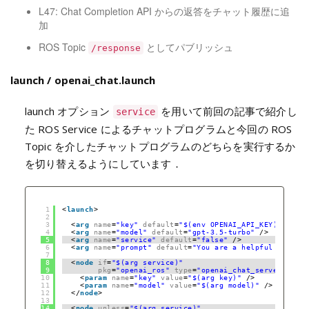
L47: Chat Completion API からの返答をチャット履歴に追
加
ROS Topic
としてパブリッシュ
/response
launch / openai_chat.launch
launch オプション
を用いて前回の記事で紹介し
service
た ROS Service によるチャットプログラムと今回の ROS
Topic を介したチャットプログラムのどちらを実行するか
を切り替えるようにしています．
1
<
launch
>
2
3
<
arg
name
=
"key"
default
=
"$(env OPENAI_API_KEY)"
/>
4
<
arg
name
=
"model"
default
=
"gpt-3.5-turbo"
/>
5
<
arg
name
=
"service"
default
=
"false"
/>
6
<
arg
name
=
"prompt"
default
=
"You are a helpful assista
7
8
<
node
if
=
"$(arg service)"
9
pkg
=
"openai_ros"
type
=
"openai_chat_server.py"
n
10
<
param
name
=
"key"
value
=
"$(arg key)"
/>
11
<
param
name
=
"model"
value
=
"$(arg model)"
/>
12
</
node
>
13
14
<
node
unless
=
"$(arg service)"