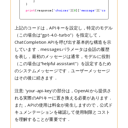
]
)
print
(response[
'choices'
][
0
][
'message'
][
'content'
])
上記のコードは，APIキーを設定し，特定のモデル
（この場合は”gpt-4.0-turbo”）を指定して，
ChatCompletion APIを呼び出す基本的な構造を示
しています．messagesパラメータは会話の履歴
を表し，最初のメッセージは通常，モデルに役割
（この場合は”helpful assistant”）を設定するため
のシステムメッセージです．ユーザーメッセージ
はその後に続きます．
注意: ‘your-api-key’の部分は，OpenAIから提供さ
れる実際のAPIキーに置き換える必要があります．
また，APIの使用は料金が発生しますので，公式ド
キュメンテーションを確認して使用制限とコスト
を理解することが重要です．