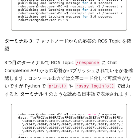
publishing and latching message 
for
3.0 seconds
robotuser@robotuser-PC:~$ rostopic pub -1 
/request
std_msgs
publishing and latching message 
for
3.0 seconds
robotuser@robotuser-PC:~$ rostopic pub -1 
/request
std_msgs
publishing and latching message 
for
3.0 seconds
robotuser@robotuser-PC:~$ 
ターミナル 3
: チャットノードからの応答の ROS Topic を確
認
3つ目のターミナルで ROS Topic
に Chat
/response
Completion API からの応答がパブリッシュされているかを確
認します．コンソール出力では文字コード化して可読性がな
いですが Python で
や
で出力
print()
rospy.loginfo()
すると
ターミナル 1
のような読める日本語で表示されます．
robotuser@robotuser-PC:~$ rostopic 
echo
/response
data: "\u79C1\u306FAI\uFF08\u4EBA\u5DE5\u77E5\u80FD\uFF09\u
\u30D7\u30D5\u30EB\u306A\u30A2\u30B7\u30B9\u30BF\u30F3\u3
\u554F\u3084\u554F\u984C\u89E3\u6C7A\u3001\u60C5\u5831\u3
\u3001\u304A\u624B\u4F1D\u3044\u3067\u304D\u308B\u3053\u3
\u3057\u305F\u3089\u304A\u77E5\u3089\u305B\u304F\u3060\u3
---
data: "\u79C1\u306F\u591A\u304F\u306E\u60C5\u5831\u3068\u77