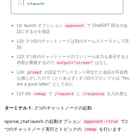
32
33
</
launch
>
L6: launch オプシション
で ChatGPT 同士の会
opponent
話にするかを指定
L22: 2つ目のチャットノードは別のネームスペースとして区
別
L23: 2つ目のチャットノードのコンソール出力も表示すると
内容が重複するので
はなし
output="screen"
L26:
の設定でアシスタント同士だと会話が不自然
prompt
な感じがしたので（とりあえず）2つ目のプロンプトは “You
are a good talker.” としてみた
L27-28:
で
と
を入れ替え
remap
/request
/response
ターミナル 1
: 2つのチャットノードの起動
openai_chat.launch の起動オプション
で2
opponent:=true
つのチャットノード実行とトピックの
を行います．
remap