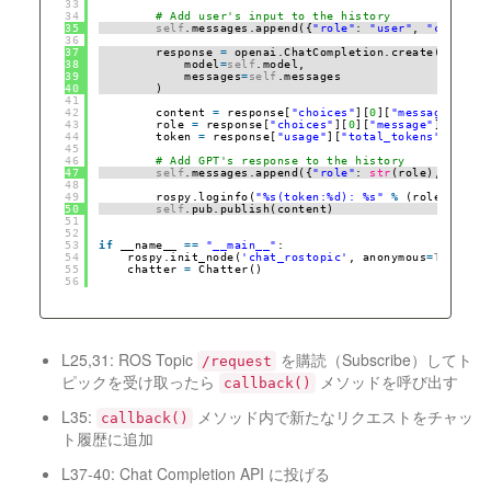
33
34
# Add user's input to the history
35
self
.messages.append({
"role"
: 
"user"
, 
"content"
36
37
response 
=
openai.ChatCompletion.create(
38
model
=
self
.model,
39
messages
=
self
.messages
40
)
41
42
content 
=
response[
"choices"
][
0
][
"message"
][
"co
43
role 
=
response[
"choices"
][
0
][
"message"
][
"role"
44
token 
=
response[
"usage"
][
"total_tokens"
]
45
46
# Add GPT's response to the history
47
self
.messages.append({
"role"
: 
str
(role), 
"conte
48
49
rospy.loginfo(
"%s(token:%d): %s"
%
(role, token
50
self
.pub.publish(content)
51
52
53
if
__name__ 
=
=
"__main__"
:
54
rospy.init_node(
'chat_rostopic'
, anonymous
=
True
)
55
chatter 
=
Chatter()
56
L25,31: ROS Topic
を購読（Subscribe）してト
/request
ピックを受け取ったら
メソッドを呼び出す
callback()
L35:
メソッド内で新たなリクエストをチャッ
callback()
ト履歴に追加
L37-40: Chat Completion API に投げる