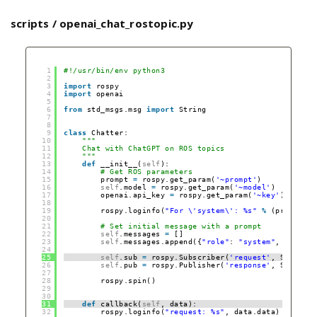
scripts / openai_chat_rostopic.py
1
#!/usr/bin/env python3
2
3
import
rospy
4
import
openai
5
6
from
std_msgs.msg 
import
String
7
8
9
class
Chatter:
10
"""
11
Chat with ChatGPT on ROS topics
12
"""
13
def
__init__(
self
):
14
# Get ROS parameters
15
prompt 
=
rospy.get_param(
'~prompt'
)
16
self
.model 
=
rospy.get_param(
'~model'
)
17
openai.api_key 
=
rospy.get_param(
'~key'
)
18
19
rospy.loginfo(
"For \'system\': %s"
%
(prompt))
20
21
# Set initial message with a prompt
22
self
.messages 
=
[]
23
self
.messages.append({
"role"
: 
"system"
, 
"conten
24
25
self
.sub 
=
rospy.Subscriber(
'request'
, String, 
26
self
.pub 
=
rospy.Publisher(
'response'
, String, 
27
28
rospy.spin()
29
30
31
def
callback(
self
, data):
32
rospy.loginfo(
"request: %s"
, data.data)