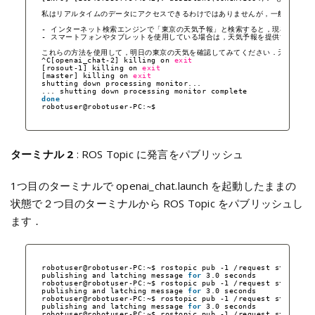
私はリアルタイムのデータにアクセスできるわけではありませんが，一般的に天気
- インターネット検索エンジンで「東京の天気予報」と検索すると，現在の天気
- スマートフォンやタブレットを使用している場合は，天気予報を提供するアプリをダ
これらの方法を使用して，明日の東京の天気を確認してみてください．天気予報に
^C[openai_chat-2] killing on 
exit
[rosout-1] killing on 
exit
[master] killing on 
exit
shutting down processing monitor...
... shutting down processing monitor complete
done
robotuser@robotuser-PC:~$ 
ターミナル 2
: ROS Topic に発言をパブリッシュ
1つ目のターミナルで openai_chat.launch を起動したままの
状態で２つ目のターミナルから ROS Topic をパブリッシュし
ます．
robotuser@robotuser-PC:~$ rostopic pub -1 
/request
std_msgs
publishing and latching message 
for
3.0 seconds
robotuser@robotuser-PC:~$ rostopic pub -1 
/request
std_msgs
publishing and latching message 
for
3.0 seconds
robotuser@robotuser-PC:~$ rostopic pub -1 
/request
std_msgs
publishing and latching message 
for
3.0 seconds
robotuser@robotuser-PC:~$ rostopic pub -1 
/request
std_msgs