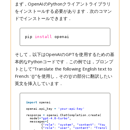
まず，OpenAIのPythonクライアントライブラリ
をインストールする必要があります．次のコマン
ドでインストールできます．
pip 
install
openai
そして，以下はOpenAIのGPTを使用するための基
本的なPythonコードです．この例では，プロンプ
トとして”Translate the following English text to
French: ‘{}'”を使用し，その'{}’の部分に翻訳したい
英文を挿入しています．
import
openai
openai.api_key 
=
'your-api-key'
response 
=
openai.ChatCompletion.create(
model
=
"gpt-4.0-turbo"
,
messages
=
[
{
"role"
: 
"system"
, 
"content"
: 
"You are a helpfu
{
"role"
: 
"user"
, 
"content"
: 
"Translate the foll