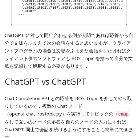
\u3081\u306B\u306F\u3001\u5730\u5143\u306E\u6C17\u8C61\u5
\u5831\u30B5\u30FC\u30D3\u30B9\u306E\u516C\u5F0F\u30A6\u3
\u3092\u53C2\u7167\u3059\u308B\u3053\u3068\u3082\u304A\u3
\u3002"
---
ChatGPT に対して問い合わせる側が人間であれば応答から自
分で文脈をふまえて次の会話をすると思いますが，クライア
ントプログラムの場合は文脈をふまえた会話をしたければク
ライアント側のソフトウェアも ROS Topic を拾って自分で文
脈を記録して解釈する必要があります．
ChatGPT vs ChatGPT
Chat Completion API との応答を ROS Topic を介してやり取
りしているので，複数の Chat ノード
（openai_chat_rostopic.py）を実行してトピックの
remap
をして互いのノードの応答を自らのノードの入力にすれば
ChatGPT 同士で会話を続けるようにすることも簡単にできま
す．