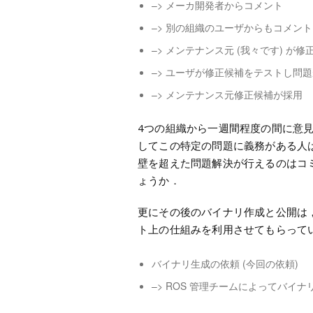
–> メーカ開発者からコメント
–> 別の組織のユーザからもコメント
–> メンテナンス元 (我々です) が
–> ユーザが修正候補をテストし問
–> メンテナンス元修正候補が採用
4つの組織から一週間程度の間に意
してこの特定の問題に義務がある人は
壁を超えた問題解決が行えるのはコ
ょうか．
更にその後のバイナリ作成と公開は，(こ
ト上の仕組みを利用させてもらってい
バイナリ生成の依頼 (
今回の依頼
)
–> ROS 管理チームによってバイナ