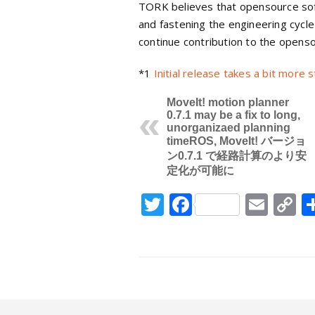
TORK believes that opensource sof
and fastening the engineering cycle
continue contribution to the opens
*1
Initial release takes a bit more 
MoveIt! motion planner
0.7.1 may be a fix to long,
unorganizaed planning
time
ROS, MoveIt! バージョ
ン0.7.1 で経路計算のより安
定化が可能に
Twitter
Facebook
Emai
C
L