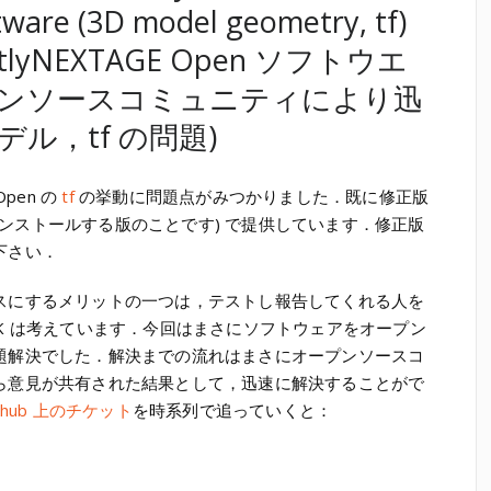
are (3D model geometry, tf)
tly
NEXTAGE Open ソフトウエ
ンソースコミュニティにより迅
デル，tf の問題)
Open の
tf
の挙動に問題点がみつかりました．既に修正版
get でインストールする版のことです) で提供しています．修正版
下さい．
スにするメリットの一つは，テストし報告してくれる人を
K は考えています．今回はまさにソフトウェアをオープン
題解決でした．解決までの流れはまさにオープンソースコ
ら意見が共有された結果として，迅速に解決することがで
hub 上のチケット
を時系列で追っていくと：