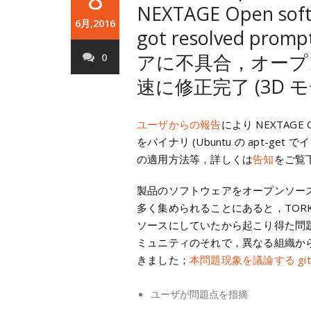
NEXTAGE Open softw
6月,2016
got resolved promp
アに不具合，オープ
0
速に修正完了 (3D モ
ユーザからの報告
により NEXTAGE 
をバイナリ (Ubuntu の apt-
の適用方法等，詳しくは
告知
をご覧
製品のソフトウェアをオープンソー
多く集められることにあると，TOR
ソースにしていたから起こり得た問
ミュニティのそれで，異なる組織か
きました；
本問題現象を議論する git
ユーザが問題点を指摘