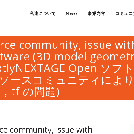
私達について
News
事業内容
コミュニ
rce community, issue wit
ware (3D model geometry
omptlyNEXTAGE Open 
ソースコミュニティによ
，tf の問題)
ce community, issue with