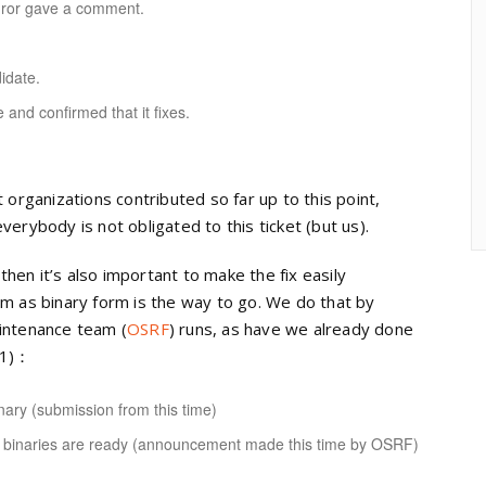
ror gave a comment.
idate.
 and confirmed that it fixes.
 organizations contributed so far up to this point,
erybody is not obligated to this ticket (but us).
 then it’s also important to make the fix easily
em as binary form is the way to go. We do that by
intenance team (
OSRF
) runs, as have we already done
(*1)：
nary (
submission from this time
)
inaries are ready (
announcement made this time by OSRF
)