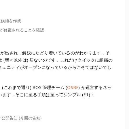
修正候補を作成
題が修復されることを確認
見が出され，解決にたどり着いているのがわかります．そ
 (我々以外は) 居ないのです．これだけクイックに組織の
ミュニティがオープンになっているからこそではないでし
れまで通り) ROS 管理チーム (
OSRF
) が運営するネッ
ます．そこに至る手順は至ってシンプル (*1)：
リ公開告知 (
今回の告知
)