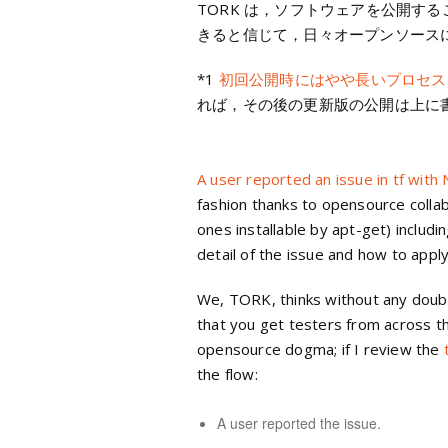
TORK は，ソフトウェアを公開す
きると信じて，日々オープンソース
*1
初回公開時にはやや長いプロセス
れば，その後の更新版の公開は上に
A user reported an issue in tf wi
fashion thanks to opensource colla
ones installable by apt-get) includi
detail of the issue and how to apply
We, TORK, thinks without any doubt
that you get testers from across the 
opensource dogma; if I review the
the flow:
A user reported the issue.