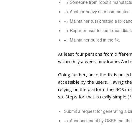
–> Someone from robot’s manufactu
–> Another heavy user commented.
–> Maintainer (us) created a fix cand
–> Reporter user tested fix candidate
–> Maintainer pulled in the fix.
At least four persons from different
within only a week timeframe. And ev
Going further, once the fix is pulled
accessible by the users. Having th
relying on the platform the ROS ma
so. Steps for that is really simple 
Submit a request for generating a bi
–> Announcement by OSRF that the b