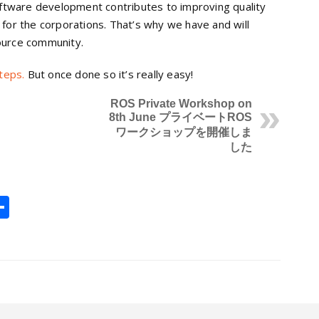
tware development contributes to improving quality
 for the corporations. That’s why we have and will
ource community.
steps.
But once done so it’s really easy!
ROS Private Workshop on
8th June
プライベートROS
ワークショップを開催しま
した
l
opy
共
ink
有