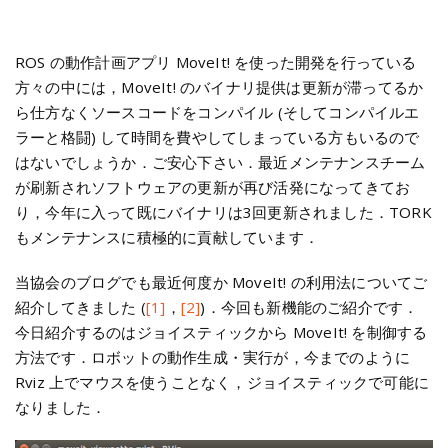
ROS の動作計画アプリ MoveIt! を使った開発を行っている
方々の中には，MoveIt! のバイナリ提供は更新が滞ってるか
ら仕方なくソースコードをコンパイル (そしてコンパイルエ
ラーと格闘) して時間を費やしてしまっている方もいるので
はないでしょうか．ご安心下さい．最近メンテナンスチーム
が刷新されソフトウェアの更新が再び活発になってきてお
り，今年に入って既にバイナリは3回更新されました．TORK
もメンテナンスに積極的に貢献しています．
当協会のブログでも最近何度か MoveIt! の利用法についてご
紹介してきました (
[1]
，
[2]
)．今回も新機能のご紹介です．
今日紹介するのはジョイスティックから MoveIt! を制御する
方法です．ロボットの動作生成・実行が，今までのように
Rviz 上でマウスを使うことなく，ジョイスティックで可能に
なりました．