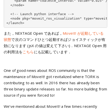
    <param name="coalesce_interval" value="0.025" />

  </node>

  <!-- Launch python interface -->

  <node pkg="moveit_ros_visualization" type="moveit_j
また，NEXTAGE Open であれば，
MoveIt! が起動している
状態
で次のコマンドひとつ起動すればジョイスティックが有
効になります (jsX の値は変えて下さい)．NEXTAGE Open 用
の利用法を
こちら
にも記載しています．
One of good news about ROS community is that the
maintenance of MoveIt! got revitalized where TORK is
contributing to as well. In 2016 there has already been
three binary update releases so far. No more building from
source if you were forced to!
We’ve mentioned about MoveIt! a few times recently