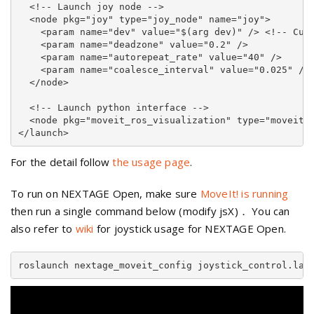
  <!-- Launch joy node -->

  <node pkg="joy" type="joy_node" name="joy">

    <param name="dev" value="$(arg dev)" /> <!-- Cust
    <param name="deadzone" value="0.2" />

    <param name="autorepeat_rate" value="40" />

    <param name="coalesce_interval" value="0.025" />

  </node>

  <!-- Launch python interface -->

  <node pkg="moveit_ros_visualization" type="moveit_j
For the detail follow
the usage page
.
To run on NEXTAGE Open, make sure
MoveIt! is running
then run a single command below (modify jsX)． You can
also refer to
wiki
for joystick usage for NEXTAGE Open.