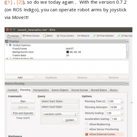
(
[1]
，
[2]
), so do we today again． With the version 0.7.2
(on ROS Indigo), you can operate robot arms by joystick
via MoveIt!