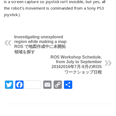
is a screen capture so joystick isn’t invisible, but yes, all
the robot’s movement is commanded from a Sony PS3
joystick.)
Investigating unexplored
region while making a map
ROS で地図作成中に未開拓
領域を探す
ROS Workshop Schedule,
from July to September
2016
2016年7月-9月のROS
ワークショップ日程
Twitter
Facebook
Email
Copy
共
Link
有