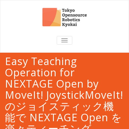
TOGGLE
NAVIGATION
Easy Teaching
Operation for
NEXTAGE Open by
MoveIt! JoystickMoveIt!
のジョイスティック機
能で NEXTAGE Open を
楽々ティーチング