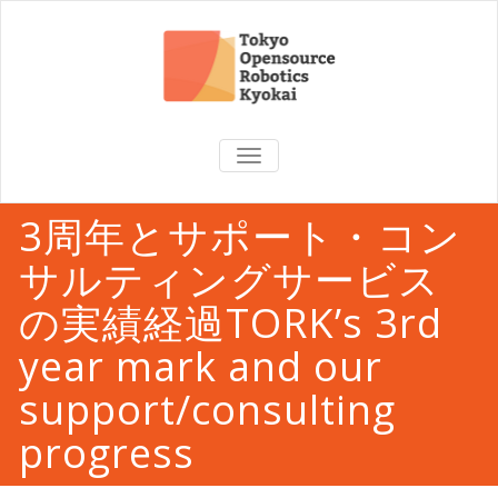
TOGGLE
NAVIGATION
3周年とサポート・コン
サルティングサービス
の実績経過TORK’s 3rd
year mark and our
support/consulting
progress