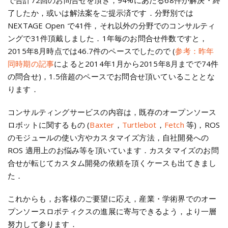
で合計72回のお問合せを頂き，94%にあたる68件が解決・終
了したか，或いは解法案をご提示済です．分野別では
NEXTAGE Open で41件，それ以外の分野でのコンサルティ
ングで31件頂戴しました．1年毎のお問合せ件数ですと，
2015年8月時点では46.7件のペースでしたので (
参考：昨年
同時期の記事
によると2014年1月から2015年8月までで74件
の問合せ)，1.5倍超のペースでお問合せ頂いていることとな
ります．
コンサルティングサービスの内容は，既存のオープンソース
ロボットに関するもの (
Baxter
，
Turtlebot
，
Fetch
等)，ROS
のモジュールの使い方やカスタマイズ方法，自社開発への
ROS 適用上のお悩み等を頂いています．カスタマイズのお問
合せが転じてカスタム開発の依頼を頂くケースも出てきまし
た．
これからも，お客様のご要望に応え，産業・学術界でのオー
プンソースロボティクスの進展に寄与できるよう，より一層
努力して参ります．