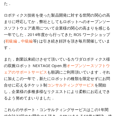
た．
ロボティクス技術を使った製品開発に対する世間の関心の高
まりに呼応してか，弊社としてもロボットへのオープンソー
スソフトウェア適用について企業様の関心の高まりを感じる
一年でした．2014年度から行ってきた ROS ワークショップ
(
初級編
，
中級編
等) は引き続き好評を頂き毎月開催していま
す．
また，創業以来続けさせて頂いているカワダロボティクス様
の双腕ロボット NEXTAGE Open 用
オープンソースソフトウ
ェアのサポートサービス
も順調にご利用頂いています．それ
に加えこの一年で，新たにロボットの種類を限定せずにお問
合せに応えるチケット制
コンサルティングサービス
を開始
し，企業様の多種多様なリクエストにより柔軟にお応えでき
るよう努めてまいりました．
これらのサポート・コンサルティングサービスはこの1年間